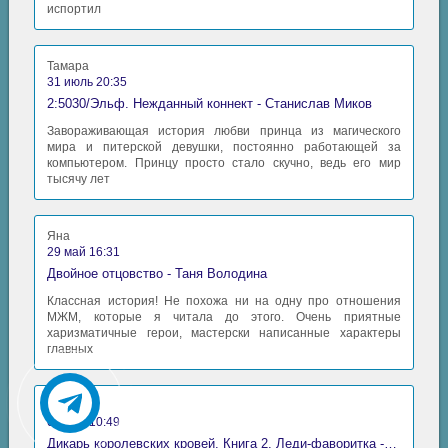
испортил
Тамара
31 июль 20:35
2:5030/Эльф. Нежданный коннект - Станислав Миков
Завораживающая история любви принца из магического
мира и питерской девушки, постоянно работающей за
компьютером. Принцу просто стало скучно, ведь его мир
тысячу лет
Яна
29 май 16:31
Двойное отцовство - Таня Володина
Классная история! Не похожа ни на одну про отношения
МЖМ, которые я читала до этого. Очень приятные
харизматичные герои, мастерски написанные характеры
главных
Аида
06 май 10:49
Дикарь королевских кровей. Книга 2. Леди-фаворитка - Анна Сергеевна Гаврилова