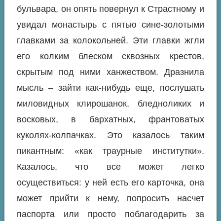
бульвара, он опять повернул к Страстному и
увидал монастырь с пятью сине-золотыми
главками за колокольней. Эти главки жгли
его колким блеском сквозных крестов,
скрытым под ними ханжеством. Дразнила
мысль – зайти как-нибудь еще, послушать
миловидных клирошанок, бледноликих и
восковых, в бархатных, франтоватых
куколях-колпачках. Это казалось таким
пикантным: «как траурные институтки».
Казалось, что
все
может легко
осуществиться: у ней есть его карточка, она
может прийти к нему, попросить насчет
паспорта или просто поблагодарить за