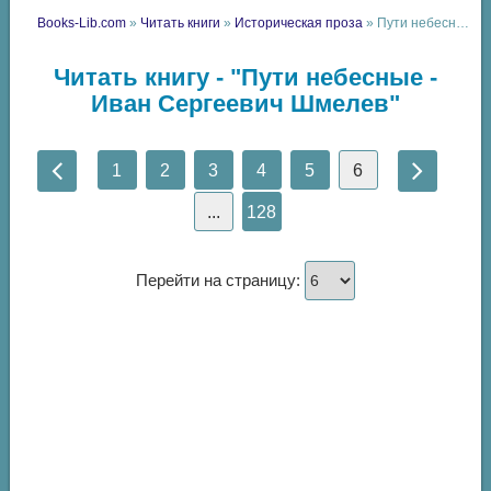
Books-Lib.com
»
Читать книги
»
Историческая проза
» Пути небесные - Иван Сергеевич Шмелев
Читать книгу - "Пути небесные -
Иван Сергеевич Шмелев"
1
2
3
4
5
6
...
128
Перейти на страницу: