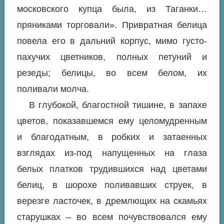
московского купца была, из Таганки…
пряниками торговали». Привратная белица
повела его в дальний корпус, мимо густо-
пахучих цветников, полных петуний и
резеды; белицы, во всем белом, их
поливали молча.
В глубокой, благостной тишине, в запахе
цветов, показавшемся ему целомудренным
и благодатным, в робких и затаенных
взглядах из-под напущенных на глаза
белых платков трудившихся над цветами
белиц, в шорохе поливавших струек, в
верезге ласточек, в дремлющих на скамьях
старушках – во всем почувствовался ему