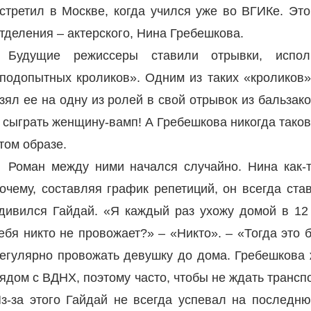
стретил в Москве, когда учился уже во ВГИКе. Это
тделения – актерского, Нина Гребешкова.
Будущие режиссеры ставили отрывки, испол
подопытных кроликов». Одним из таких «кроликов»
зял ее на одну из ролей в свой отрывок из бальзак
 сыграть женщину-вамп! А Гребешкова никогда таков
том образе.
Роман между ними начался случайно. Нина как-
очему, составляя график репетиций, он всегда ст
дивился Гайдай. «Я каждый раз ухожу домой в 12 
ебя никто не провожает?» – «Никто». – «Тогда это б
егулярно провожать девушку до дома. Гребешкова 
ядом с ВДНХ, поэтому часто, чтобы не ждать трансп
з-за этого Гайдай не всегда успевал на последн