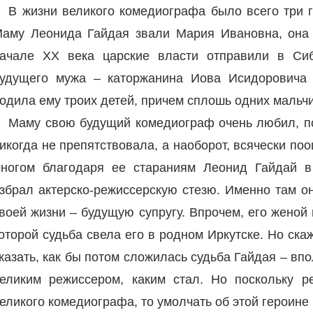
В жизни великого комедиографа было всего три 
аму Леонида Гайдая звали Мария Ивановна, она 
ачале ХХ века царские власти отправили в Сиб
удущего мужа – каторжанина Иова Исидоровича 
одила ему троих детей, причем сплошь одних мальчи
Маму свою будущий комедиограф очень любил, п
икогда не препятствовала, а наоборот, всячески поо
ногом благодаря ее стараниям Леонид Гайдай в
збрал актерско-режиссерскую стезю. Именно там о
воей жизни – будущую супругу. Впрочем, его женой
оторой судьба свела его в родном Иркутске. Но ска
казать, как бы потом сложилась судьба Гайдая – впо
еликим режиссером, каким стал. Но поскольку 
еликого комедиографа, то умолчать об этой героине