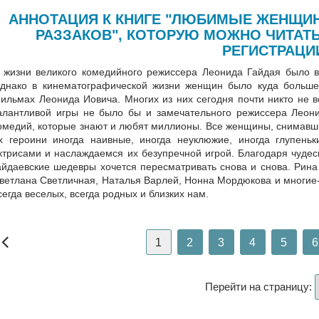
АННОТАЦИЯ К КНИГЕ "ЛЮБИМЫЕ ЖЕНЩИН
РАЗЗАКОВ", КОТОРУЮ МОЖНО ЧИТАТ
РЕГИСТРАЦИ
 жизни великого комедийного режиссера Леонида Гайдая было в
днако в кинематографической жизни женщин было куда больше 
ильмах Леонида Иовича. Многих из них сегодня почти никто не вс
алантливой игры не было бы и замечательного режиссера Леони
омедий, которые знают и любят миллионы. Все женщины, снимавши
х героини иногда наивные, иногда неуклюжие, иногда глупен
ктрисами и наслаждаемся их безупречной игрой. Благодаря чуде
айдаевские шедевры хочется пересматривать снова и снова. Рина
ветлана Светличная, Наталья Варлей, Нонна Мордюкова и многие-м
сегда веселых, всегда родных и близких нам.
1
2
3
4
5
6
Перейти на страницу: