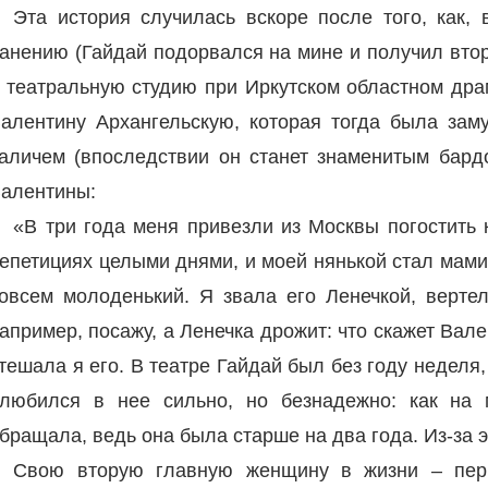
Эта история случилась вскоре после того, как,
анению (Гайдай подорвался на мине и получил втор
 театральную студию при Иркутском областном дра
алентину Архангельскую, которая тогда была зам
аличем (впоследствии он станет знаменитым бардо
алентины:
«В три года меня привезли из Москвы погостить 
епетициях целыми днями, и моей нянькой стал мами
овсем молоденький. Я звала его Ленечкой, вертел
апример, посажу, а Ленечка дрожит: что скажет Вале
тешала я его. В театре Гайдай был без году неделя,
любился в нее сильно, но безнадежно: как на
бращала, ведь она была старше на два года. Из-за 
Свою вторую главную женщину в жизни – пер