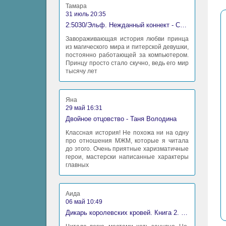
Тамара
31 июль 20:35
2:5030/Эльф. Нежданный коннект - Станислав Миков
Завораживающая история любви принца
из магического мира и питерской девушки,
постоянно работающей за компьютером.
Принцу просто стало скучно, ведь его мир
тысячу лет
Яна
29 май 16:31
Двойное отцовство - Таня Володина
Классная история! Не похожа ни на одну
про отношения МЖМ, которые я читала
до этого. Очень приятные харизматичные
герои, мастерски написанные характеры
главных
Аида
06 май 10:49
Дикарь королевских кровей. Книга 2. Леди-фаворитка - Анна Сергеевна Гаврилова