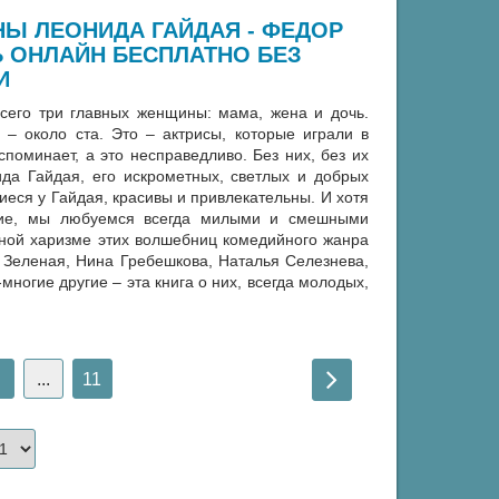
Ы ЛЕОНИДА ГАЙДАЯ - ФЕДОР
Ь ОНЛАЙН БЕСПЛАТНО БЕЗ
И
сего три главных женщины: мама, жена и дочь.
– около ста. Это – актрисы, которые играли в
поминает, а это несправедливо. Без них, без их
да Гайдая, его искрометных, светлых и добрых
еся у Гайдая, красивы и привлекательны. И хотя
ькие, мы любуемся всегда милыми и смешными
сной харизме этих волшебниц комедийного жанра
 Зеленая, Нина Гребешкова, Наталья Селезнева,
ногие другие – эта книга о них, всегда молодых,
...
11