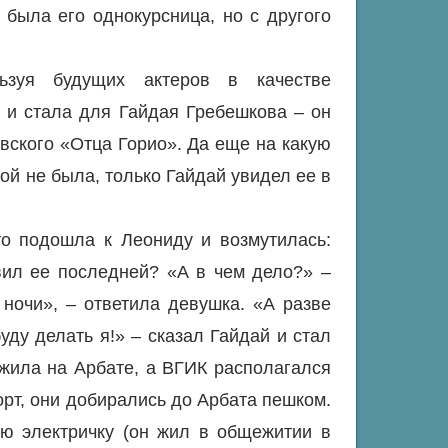
 была его однокурсница, но с другого
ьзуя будущих актеров в качестве
 и стала для Гайдая Гребешкова – он
овского «Отца Горио». Да еще на какую
ой не была, только Гайдай увидел ее в
то подошла к Леониду и возмутилась:
авил ее последней? «А в чем дело?» –
ночи», – ответила девушка. «А разве
уду делать я!» – сказал Гайдай и стал
жила на Арбате, а ВГИК располагался
орт, они добирались до Арбата пешком.
юю электричку (он жил в общежитии в