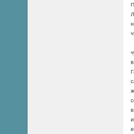
П
Л
н
ч
ч
в
Г
с
ж
с
в
и
е