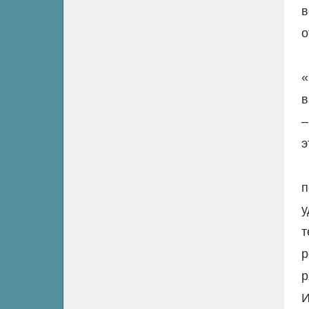
в
о
«
в
–
э
п
у
т
р
р
И