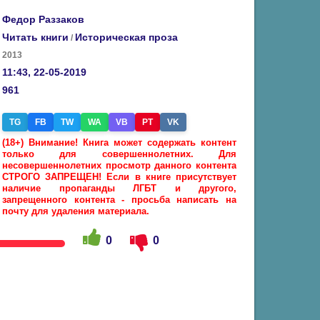
Федор Раззаков
Читать книги
Историческая проза
/
2013
11:43, 22-05-2019
961
TG
FB
TW
WA
VB
PT
VK
(18+) Внимание! Книга может содержать контент
только для совершеннолетних. Для
несовершеннолетних просмотр данного контента
СТРОГО ЗАПРЕЩЕН! Если в книге присутствует
наличие пропаганды ЛГБТ и другого,
запрещенного контента - просьба написать на
почту для удаления материала.
0
0