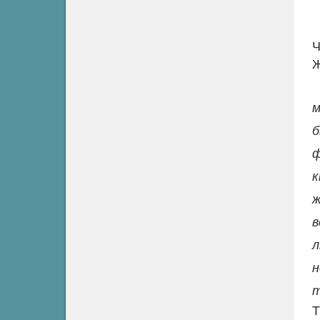
Ч
Ж
м
б
ф
к
ж
в
л
н
т
Т