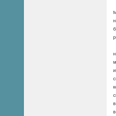
М
н
б
р
н
м
и
с
к
с
в
в