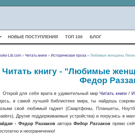
НОВЫЕ ПОСТУПЛЕНИЯ
ТОП 100
БЛОГ
ooks-Lib.com
»
Читать книги
»
Историческая проза
» Любимые женщины Леонид
Читать книгу - "Любимые женщ
Федор Разза
Открой для себя врата в удивительный мир
Читать книги
/
И
десь, в самой лучшей библиотеке мира, ты найдешь сокрови
озьми свой любимый гаджет (Смартфоны, Планшеты, Ноутбу
eaders), Другие поддерживаемые устройства) и погрузись в маг
айдая - Федор Раззаков
автора
Федор Раззаков
прямо сейч
есплатно и неограниченно!