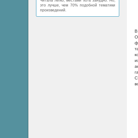
Читала легко, местами хоть занудно. Но,
это лучше, чем 70% подобной тематики
произведений.
В
О
ф
т
к
и
а
г
С
в