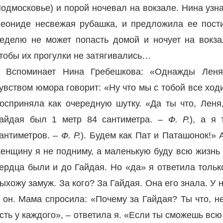
одмосковье) и порой ночевал на вокзале. Нина узна
еониде несвежая рубашка, и предложила ее постир
еделю не может попасть домой и ночует на вокза
тобы их прогулки не затягивались…
Вспоминает Нина Гребешкова: «Однажды Леня
увством юмора говорит: «Ну что мы с тобой все ход
осприняла как очередную шутку. «Да ты что, Леня
айдая был 1 метр 84 сантиметра. –
Ф. Р.
), а я
антиметров. –
Ф. Р.
). Будем как Пат и Паташонок!» 
енщину я не подниму, а маленькую буду всю жизнь 
ердца были и до Гайдая. Но «да» я ответила тольк
ыхожу замуж. За кого? За Гайдая. Она его знала. У 
 он. Мама спросила: «Почему за Гайдая? Ты что, н
сть у каждого», – ответила я. «Если ты сможешь всю