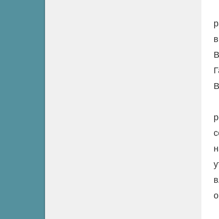
р
в
В
Г
В
р
с
н
у
в
о