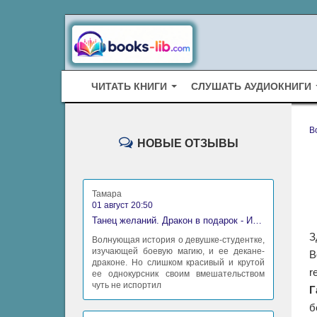
ЧИТАТЬ КНИГИ
СЛУШАТЬ АУДИОКНИГИ
B
НОВЫЕ ОТЗЫВЫ
Тамара
01 август 20:50
Танец желаний. Дракон в подарок - Ирина Алексеева
З
Волнующая история о девушке-студентке,
изучающей боевую магию, и ее декане-
В
драконе. Но слишком красивый и крутой
r
ее однокурсник своим вмешательством
чуть не испортил
Г
б