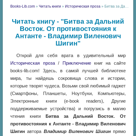
Books-Lib.com
»
Читать книги
»
Историческая проза
» Битва за Дальний Восток. От противостояния к Антанте - Владимир Виленович Шигин
Читать книгу - "Битва за Дальний
Восток. От противостояния к
Антанте - Владимир Виленович
Шигин"
Открой для себя врата в удивительный мир
Историческая проза
/
Приключение
книг на сайте
books-lib.com! Здесь, в самой лучшей библиотеке
мира, ты найдешь сокровища слова и истории,
которые творят чудеса. Возьми свой любимый гаджет
(Смартфоны, Планшеты, Ноутбуки, Компьютеры,
Электронные книги (e-book readers), Другие
поддерживаемые устройства) и погрузись в магию
чтения книги
Битва за Дальний Восток. От
противостояния к Антанте - Владимир Виленович
Шигин
автора
Владимир Виленович Шигин
прямо