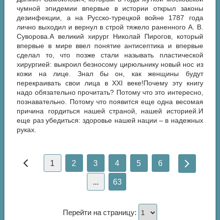
чумной эпидемии впервые в истории открыл законы
дезинфекции, а на Русско-турецкой войне 1787 года
лично выходил и вернул в строй тяжело раненного А. В.
Суворова.А великий хирург Николай Пирогов, который
впервые в мире ввел понятие антисептика и впервые
сделал то, что позже стали называть пластической
хирургией: выкроил безносому цирюльнику новый нос из
кожи на лице. Знал бы он, как женщины будут
перекраивать свои лица в XXI веке!Почему эту книгу
надо обязательно прочитать? Потому что это интересно,
познавательно. Потому что появится еще одна весомая
причина гордиться нашей страной, нашей историей.И
еще раз убедиться: здоровье нашей нации – в надежных
руках.
1
2
3
4
5
6
...
63
Перейти на страницу: