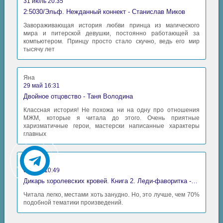
31 июль 20:35
2:5030/Эльф. Нежданный коннект - Станислав Миков
Завораживающая история любви принца из магического
мира и питерской девушки, постоянно работающей за
компьютером. Принцу просто стало скучно, ведь его мир
тысячу лет
Яна
29 май 16:31
Двойное отцовство - Таня Володина
Классная история! Не похожа ни на одну про отношения
МЖМ, которые я читала до этого. Очень приятные
харизматичные герои, мастерски написанные характеры
главных
Аида
06 май 10:49
Дикарь королевских кровей. Книга 2. Леди-фаворитка - Анна Сергеевна Гаврилова
Читала легко, местами хоть занудно. Но, это лучше, чем 70%
подобной тематики произведений.