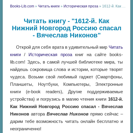
Books-Lib.com
»
Читать книги
»
Историческая проза
» 1612-й. Как Нижний Новгород Россию спасал - Вячеслав Никонов
Читать книгу - "1612-й. Как
Нижний Новгород Россию спасал
- Вячеслав Никонов"
Открой для себя врата в удивительный мир
Читать
книги
/
Историческая проза
книг на сайте books-
lib.com! Здесь, в самой лучшей библиотеке мира, ты
найдешь сокровища слова и истории, которые творят
чудеса. Возьми свой любимый гаджет (Смартфоны,
Планшеты, Ноутбуки, Компьютеры, Электронные
книги (e-book readers), Другие поддерживаемые
устройства) и погрузись в магию чтения книги
1612-й.
Как Нижний Новгород Россию спасал - Вячеслав
Никонов
автора
Вячеслав Никонов
прямо сейчас –
дарим тебе возможность читать онлайн бесплатно и
неограниченно!