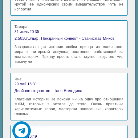
крутой ее однокурсник своим вмешательством чуть не
испортил
Тамара
31 июль 20:35
2:5030/Эльф. Нежданный коннект - Станислав Миков
Завораживающая история любви принца из магического
мира и питерской девушки, постоянно работающей за
компьютером. Принцу просто стало скучно, ведь его мир
тысячу лет
Яна
29 май 16:31
Двойное отцовство - Таня Володина
Классная история! Не похожа ни на одну про отношения
МЖМ, которые я читала до этого. Очень приятные
харизматичные герои, мастерски написанные характеры
главных
Аида
06 май 10:49