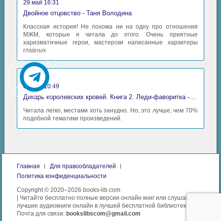
29 май 16:31
Двойное отцовство - Таня Володина
Классная история! Не похожа ни на одну про отношения
МЖМ, которые я читала до этого. Очень приятные
харизматичные герои, мастерски написанные характеры
главных
Аида
06 май 10:49
Дикарь королевских кровей. Книга 2. Леди-фаворитка - Анна Сергеевна Гаврилова
Читала легко, местами хоть занудно. Но, это лучше, чем 70%
подобной тематики произведений.
Главная
Для правообладателей
Политика конфиденциальности
Copyright © 2020–2026 books-lib.com
| Читайте бесплатно полные версии онлайн книг или слушайте
лучшие аудиокниги онлайн в лучшей бесплатной библиотеке.
Почта для связи:
bookslibscom@gmail.com