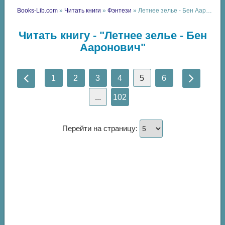
Books-Lib.com
»
Читать книги
»
Фэнтези
» Летнее зелье - Бен Ааронович
Читать книгу - "Летнее зелье - Бен
Ааронович"
1
2
3
4
5
6
...
102
Перейти на страницу: