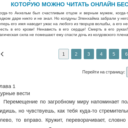
КОТОРУЮ МОЖНО ЧИТАТЬ ОНЛАЙН БЕС
огда-то Анхельм был счастливым отцом и верным мужем, когда-т
едком даре никто и не знал. Но колдуны Эленхайма забрали у него 
еперь его имя наводит ужас на любого из творцов волшбы, а его 
есть в его крови! Ненависть в его сердце! Смерть в его руках
агическая сила не помешают ему спасти дочь из колдовского пле
1
2
3
4
5
6
Перейти на страницу:
лава 1
урные вести
Перемещение по загробному миру напоминает поле
идишь, но чувствуешь, как тебя куда-то стремительн
лево, то вправо. Кружит, переворачивает, словно