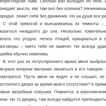
епроглядная тьма. Сколько раз выходил из тела, 
окидает мысль: как там оно без хозяина? Начинаешь 
орядке, лежит себе без движения. Но на душе все р
С этой тревогой и выныриваешь из темноты – д
казаться незадолго до сна. Несколько томител
елать что угодно: летать птицей, кувыркаться в
азговоры – никто тебя не заметит. Не всегда уда
шибка обычно невелика.
В этот раз из потустороннего мрака меня выброс
итрана вопреки желанию оказаться в его таверне.
смотрелся. Пусть меня не видят и не слышат, но 
остоялого двора за время моего отсутствия? К прим
овые загробные ловушки. Помнится, в королевском
еня. Но то дворец, там всегда найдутся претенденты