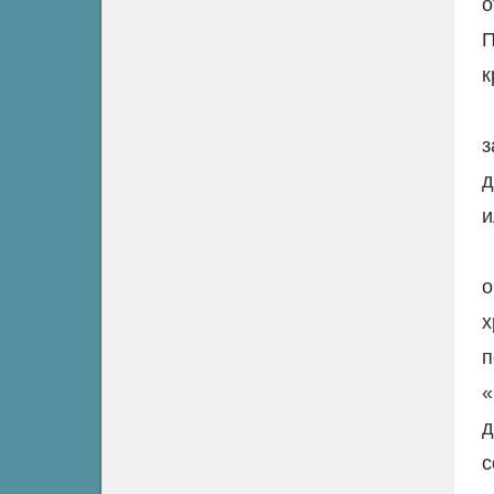
о
П
к
з
д
и
о
х
п
«
д
с