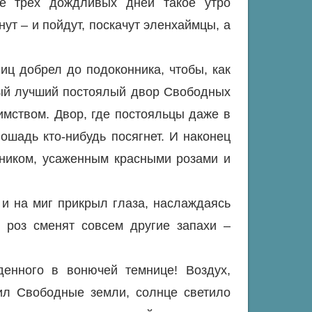
е трех дождливых дней такое утро
ут – и пойдут, поскачут эленхаймцы, а
иц добрел до подоконника, чтобы, как
мый лучший постоялый двор Свободных
имством. Двор, где постояльцы даже в
ошадь кто-нибудь посягнет. И наконец
дником, усаженным красными розами и
и на миг прикрыл глаза, наслаждаясь
 роз сменят совсем другие запахи –
енного в вонючей темнице! Воздух,
ил Свободные земли, солнце светило