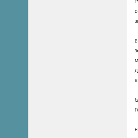
т
с
з
в
з
м
д
в
б
г
н