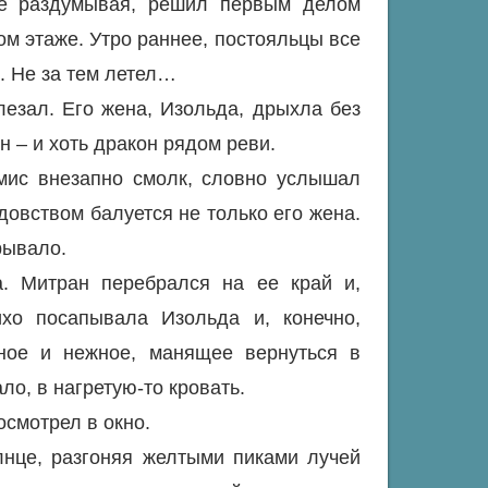
не раздумывая, решил первым делом
ом этаже. Утро раннее, постояльцы все
. Не за тем летел…
лезал. Его жена, Изольда, дрыхла без
н – и хоть дракон рядом реви.
имис внезапно смолк, словно услышал
довством балуется не только его жена.
рывало.
а. Митран перебрался на ее край и,
ихо посапывала Изольда и, конечно,
тное и нежное, манящее вернуться в
ло, в нагретую-то кровать.
осмотрел в окно.
лнце, разгоняя желтыми пиками лучей