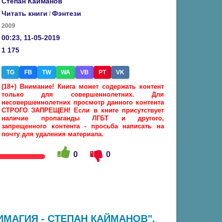
Степан Кайманов
Читать книги
Фэнтези
/
2009
00:23, 11-05-2019
1 175
TG
FB
TW
WA
VB
PT
VK
(18+) Внимание! Книга может содержать контент
только для совершеннолетних. Для
несовершеннолетних просмотр данного контента
СТРОГО ЗАПРЕЩЕН! Если в книге присутствует
наличие пропаганды ЛГБТ и другого,
запрещенного контента - просьба написать на
почту для удаления материала.
0
0
ИМАГИЯ - СТЕПАН КАЙМАНОВ",