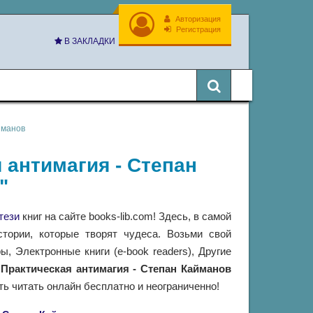
Авторизация
Регистрация
В ЗАКЛАДКИ
йманов
я антимагия - Степан
"
тези
книг на сайте books-lib.com! Здесь, в самой
тории, которые творят чудеса. Возьми свой
 Электронные книги (e-book readers), Другие
и
Практическая антимагия - Степан Кайманов
ь читать онлайн бесплатно и неограниченно!