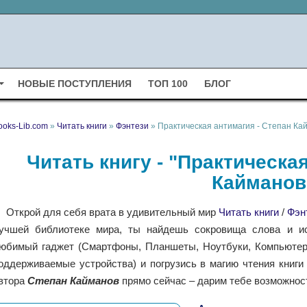
НОВЫЕ ПОСТУПЛЕНИЯ
ТОП 100
БЛОГ
ooks-Lib.com
»
Читать книги
»
Фэнтези
» Практическая антимагия - Степан Ка
Читать книгу - "Практическа
Кайманов
Открой для себя врата в удивительный мир
Читать книги
/
Фэн
учшей библиотеке мира, ты найдешь сокровища слова и ис
юбимый гаджет (Смартфоны, Планшеты, Ноутбуки, Компьютеры,
оддерживаемые устройства) и погрузись в магию чтения книг
втора
Степан Кайманов
прямо сейчас – дарим тебе возможност