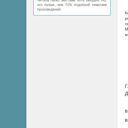
Читала легко, местами хоть занудно. Но,
это лучше, чем 70% подобной тематики
произведений.
К
р
т
М
м
Г
Д
в
в