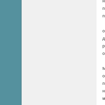
н
п
п
о
д
р
о
М
о
п
н
м