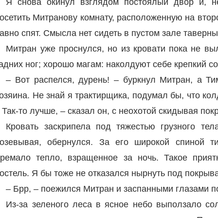
Я снова окинул взглядом постоялый двор и, 
осетить Митранову комнату, расположенную на втор
авно спят. Смысла нет сидеть в пустом зале таверны
Митран уже проснулся, но из кровати пока не вы
адних ног; хорошо магам: наколдуют себе крепкий со
– Вот распелся, дурень! – буркнул Митран, а Т
озяина. Не знай я трактирщика, подумал бы, что кол
 Так-то лучше, – сказал он, с неохотой скидывая пок
Кровать заскрипела под тяжестью грузного тел
озевывая, обернулся. За его широкой спиной т
ремало тепло, взращенное за ночь. Такое прия
остель. Я бы тоже не отказался нырнуть под покрыва
– Брр, – поежился Митран и заспанными глазами п
Из-за зеленого леса в ясное небо выползало со