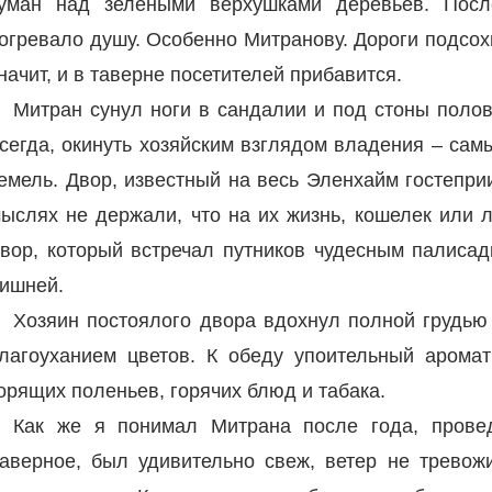
уман над зелеными верхушками деревьев. Посл
огревало душу. Особенно Митранову. Дороги подсохн
начит, и в таверне посетителей прибавится.
Митран сунул ноги в сандалии и под стоны полов
сегда, окинуть хозяйским взглядом владения – са
емель. Двор, известный на весь Эленхайм гостепри
ыслях не держали, что на их жизнь, кошелек или л
вор, который встречал путников чудесным палиса
ишней.
Хозяин постоялого двора вдохнул полной грудью 
лагоуханием цветов. К обеду упоительный аромат
орящих поленьев, горячих блюд и табака.
Как же я понимал Митрана после года, провед
аверное, был удивительно свеж, ветер не тревож