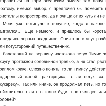
тправиться на корм океанским рыбам: там ловуш
оэтому, имейся выбор, я предпочел бы помереть в
ристаллы попросторнее, да и очищают их чуть ли не
Меня уже потянуло к ловушке, когда я наконец
аигрался… Еще немного, и пришлось бы коротат
ожидаясь черных всадников. Они-то не станут разб
ли потусторонний путешественник.
Взлетевший на вершину частокола петух Тимис з
кругу протяжной соловьиной трелью, а не стал рва
риплом крике. Сложно понять, то ли Тимису действ
одаренный женой трактирщика, то ли петух вс
кукареку». Так или иначе, он продолжал петь, но т
ействительно ли его голос будит постояльцев или
оловей?