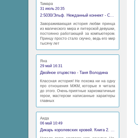
Тамара
31 июль 20:35
2:5030/Эльф. Нежданный коннект - Станислав Миков
Завораживающая история любви принца
из магического мира и питерской девушки,
постоянно работающей за компьютером.
Принцу просто стало скучно, ведь его мир
тысячу лет
Яна
29 май 16:31
Двойное отцовство - Таня Володина
Классная история! Не похожа ни на одну
про отношения МЖМ, которые я читала
до этого. Очень приятные харизматичные
герои, мастерски написанные характеры
главных
Аида
06 май 10:49
Дикарь королевских кровей. Книга 2. Леди-фаворитка - Анна Сергеевна Гаврилова