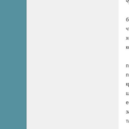
ч
б
ч
х
к
п
п
к
ш
е
з
т