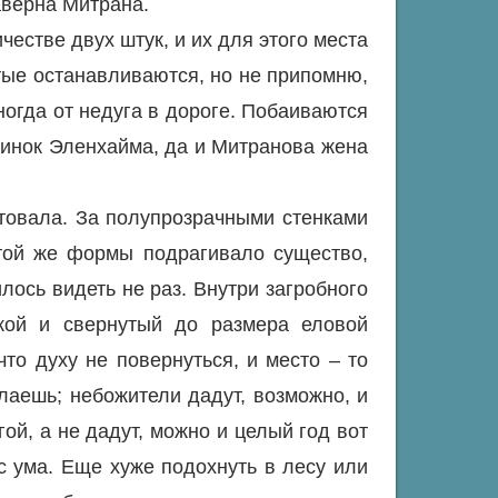
таверна Митрана.
естве двух штук, и их для этого места
ятые останавливаются, но не припомню,
ногда от недуга в дороге. Побаиваются
клинок Эленхайма, да и Митранова жена
товала. За полупрозрачными стенками
 той же формы подрагивало существо,
лось видеть не раз. Внутри загробного
кой и свернутый до размера еловой
что духу не повернуться, и место – то
елаешь; небожители дадут, возможно, и
ой, а не дадут, можно и целый год вот
 с ума. Еще хуже подохнуть в лесу или