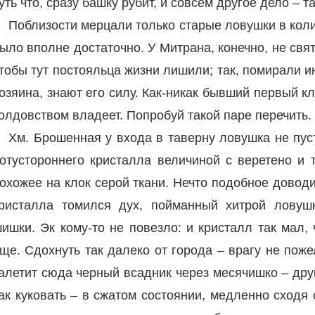
уть что, сразу башку рубит, и совсем другое дело – 
Поблизости мерцали только старые ловушки в колич
ыло вполне достаточно. У Митрана, конечно, не св
тобы тут постояльца жизни лишили; так, помирали и
озяина, знают его силу. Как-никак бывший первый 
олдовством владеет. Попробуй такой паре перечить.
Хм. Брошенная у входа в таверну ловушка не пус
отустороннего кристалла величиной с веретено и
охожее на клок серой ткани. Нечто подобное доводи
ристалла томился дух, пойманный хитрой ловуш
ишки. Эк кому-то не повезло: и кристалл так мал, 
ще. Сдохнуть так далеко от города – врагу не пож
алетит сюда черный всадник через месячишко – друг
ак куковать – в сжатом состоянии, медленно сходя