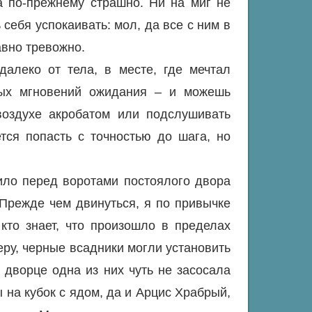
а по-прежнему страшно. Ни на миг не
себя успокаивать: мол, да все с ним в
авно тревожно.
алеко от тела, в месте, где мечтал
ьных мгновений ожидания – и можешь
 воздухе акробатом или подслушивать
ется попасть с точностью до шага, но
ило перед воротами постоялого двора
 Прежде чем двинуться, я по привычке
кто знает, что произошло в пределах
еру, черные всадники могли установить
 дворце одна из них чуть не засосала
 на кубок с ядом, да и Арцис Храбрый,