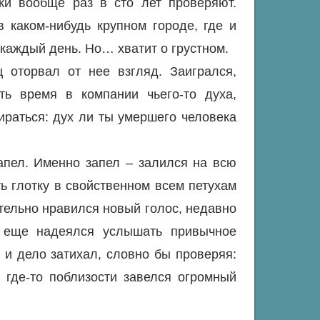
ки вообще раз в сто лет проверяют.
 каком-нибудь крупном городе, где и
 каждый день. Но… хватит о грустном.
 оторвал от нее взгляд. Заигрался,
ь время в компании чьего-то духа,
ираться: дух ли ты умершего человека
апел. Именно запел – залился на всю
ть глотку в свойственном всем петухам
ительно нравился новый голос, недавно
е еще надеялся услышать привычное
о и дело затихал, словно бы проверяя:
 где-то поблизости завелся огромный