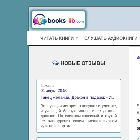
ЧИТАТЬ КНИГИ
СЛУШАТЬ АУДИОКНИГИ
B
НОВЫЕ ОТЗЫВЫ
Тамара
01 август 20:50
Танец желаний. Дракон в подарок - Ирина Алексеева
л
Волнующая история о девушке-студентке,
изучающей боевую магию, и ее декане-
л
драконе. Но слишком красивый и крутой
п
ее однокурсник своим вмешательством
чуть не испортил
а