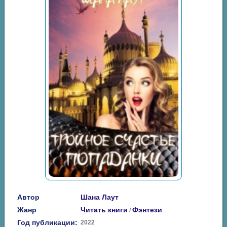
Автор
Шана Лаут
Жанр
Читать книги
Фэнтези
/
Год публикации:
2022