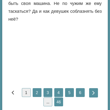
быть своя машина. Не по чужим же ему
таскаться? Да и как девушек соблазнять без
неё?
1
2
3
4
5
6
...
46