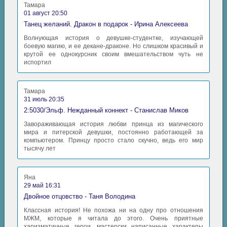
Тамара
01 август 20:50
Танец желаний. Дракон в подарок - Ирина Алексеева
Волнующая история о девушке-студентке, изучающей
боевую магию, и ее декане-драконе. Но слишком красивый и
крутой ее однокурсник своим вмешательством чуть не
испортил
Тамара
31 июль 20:35
2:5030/Эльф. Нежданный коннект - Станислав Миков
Завораживающая история любви принца из магического
мира и питерской девушки, постоянно работающей за
компьютером. Принцу просто стало скучно, ведь его мир
тысячу лет
Яна
29 май 16:31
Двойное отцовство - Таня Володина
Классная история! Не похожа ни на одну про отношения
МЖМ, которые я читала до этого. Очень приятные
харизматичные герои, мастерски написанные характеры