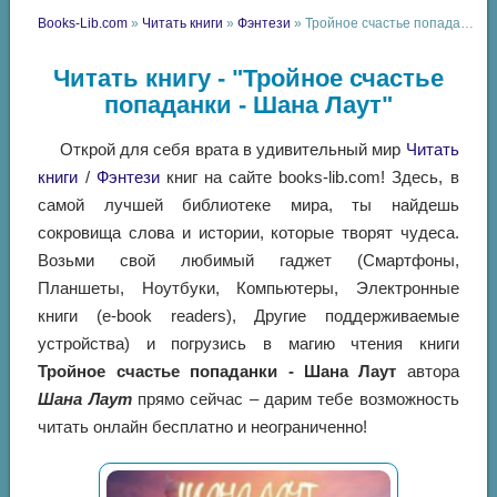
Books-Lib.com
»
Читать книги
»
Фэнтези
» Тройное счастье попаданки - Шана Лаут
Читать книгу - "Тройное счастье
попаданки - Шана Лаут"
Открой для себя врата в удивительный мир
Читать
книги
/
Фэнтези
книг на сайте books-lib.com! Здесь, в
самой лучшей библиотеке мира, ты найдешь
сокровища слова и истории, которые творят чудеса.
Возьми свой любимый гаджет (Смартфоны,
Планшеты, Ноутбуки, Компьютеры, Электронные
книги (e-book readers), Другие поддерживаемые
устройства) и погрузись в магию чтения книги
Тройное счастье попаданки - Шана Лаут
автора
Шана Лаут
прямо сейчас – дарим тебе возможность
читать онлайн бесплатно и неограниченно!