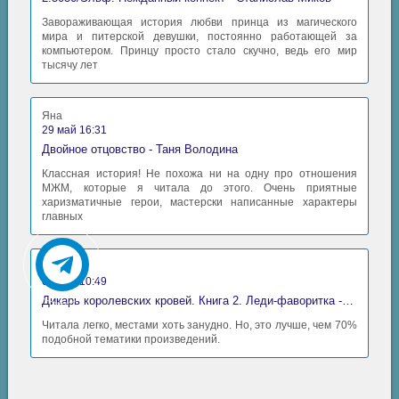
Завораживающая история любви принца из магического
мира и питерской девушки, постоянно работающей за
компьютером. Принцу просто стало скучно, ведь его мир
тысячу лет
Яна
29 май 16:31
Двойное отцовство - Таня Володина
Классная история! Не похожа ни на одну про отношения
МЖМ, которые я читала до этого. Очень приятные
харизматичные герои, мастерски написанные характеры
главных
Аида
06 май 10:49
Дикарь королевских кровей. Книга 2. Леди-фаворитка - Анна Сергеевна Гаврилова
Читала легко, местами хоть занудно. Но, это лучше, чем 70%
подобной тематики произведений.