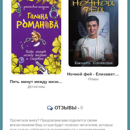
Ночной фей - Елизавета Владимировна Соболянская
Роман
Детектив в день рождения - Анна Дубчак
Пять минут между жизнью и смертью - Галина Владимировна Романова
Детективы
ОТЗЫВЫ -
0
Прочитали книгу? Предлагаем вам поделится своим
впечатлением! Ваш отзыв будет полезен читателям, которые
еще только собираются познакомиться с произведением.