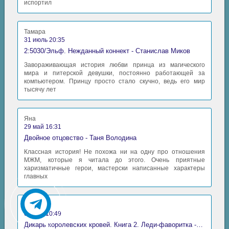
испортил
Тамара
31 июль 20:35
2:5030/Эльф. Нежданный коннект - Станислав Миков
Завораживающая история любви принца из магического
мира и питерской девушки, постоянно работающей за
компьютером. Принцу просто стало скучно, ведь его мир
тысячу лет
Яна
29 май 16:31
Двойное отцовство - Таня Володина
Классная история! Не похожа ни на одну про отношения
МЖМ, которые я читала до этого. Очень приятные
харизматичные герои, мастерски написанные характеры
главных
Аида
06 май 10:49
Дикарь королевских кровей. Книга 2. Леди-фаворитка - Анна Сергеевна Гаврилова