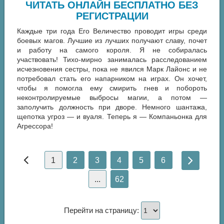
ЧИТАТЬ ОНЛАЙН БЕСПЛАТНО БЕЗ
РЕГИСТРАЦИИ
Каждые три года Его Величество проводит игры среди
боевых магов. Лучшие из лучших получают славу, почет
и работу на самого короля. Я не собиралась
участвовать! Тихо-мирно занималась расследованием
исчезновения сестры, пока не явился Марк Лайонс и не
потребовал стать его напарником на играх. Он хочет,
чтобы я помогла ему смирить гнев и побороть
неконтролируемые выбросы магии, а потом —
заполучить должность при дворе. Немного шантажа,
щепотка угроз — и вуаля. Теперь я — Компаньонка для
Агрессора!
1
2
3
4
5
6
...
62
Перейти на страницу: