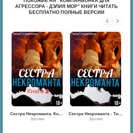
ПОХОЖИЕ НА "КОМПАНЬОНКА ДЛЯ
АГРЕССОРА - ДЭЛИЯ МОР" КНИГИ ЧИТАТЬ
БЕСПЛАТНО ПОЛНЫЕ ВЕРСИИ
Я буду ждать тебя - Юлия Николаевна Николаева
Сестра Некроманта. Книга 2 - Тина Солнечная
Сестра Некроманта - Тина Солнечная
К
Роман
Эротика