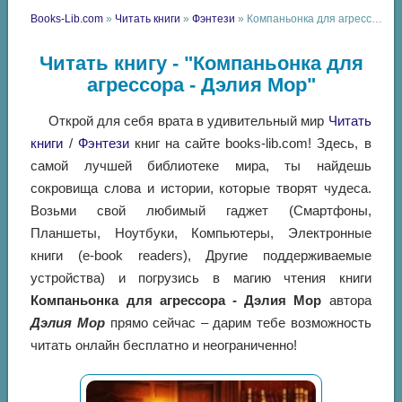
Books-Lib.com
»
Читать книги
»
Фэнтези
» Компаньонка для агрессора - Дэлия Мор
Читать книгу - "Компаньонка для
агрессора - Дэлия Мор"
Открой для себя врата в удивительный мир
Читать
книги
/
Фэнтези
книг на сайте books-lib.com! Здесь, в
самой лучшей библиотеке мира, ты найдешь
сокровища слова и истории, которые творят чудеса.
Возьми свой любимый гаджет (Смартфоны,
Планшеты, Ноутбуки, Компьютеры, Электронные
книги (e-book readers), Другие поддерживаемые
устройства) и погрузись в магию чтения книги
Компаньонка для агрессора - Дэлия Мор
автора
Дэлия Мор
прямо сейчас – дарим тебе возможность
читать онлайн бесплатно и неограниченно!