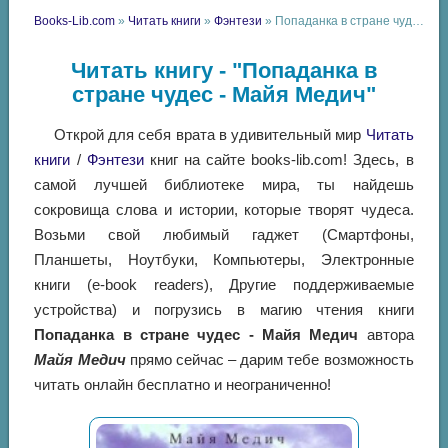
Books-Lib.com
»
Читать книги
»
Фэнтези
» Попаданка в стране чудес - Майя Медич
Читать книгу - "Попаданка в
стране чудес - Майя Медич"
Открой для себя врата в удивительный мир
Читать
книги
/
Фэнтези
книг на сайте books-lib.com! Здесь, в
самой лучшей библиотеке мира, ты найдешь
сокровища слова и истории, которые творят чудеса.
Возьми свой любимый гаджет (Смартфоны,
Планшеты, Ноутбуки, Компьютеры, Электронные
книги (e-book readers), Другие поддерживаемые
устройства) и погрузись в магию чтения книги
Попаданка в стране чудес - Майя Медич
автора
Майя Медич
прямо сейчас – дарим тебе возможность
читать онлайн бесплатно и неограниченно!