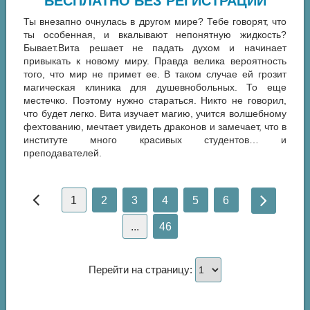
БЕСПЛАТНО БЕЗ РЕГИСТРАЦИИ
Ты внезапно очнулась в другом мире? Тебе говорят, что
ты особенная, и вкалывают непонятную жидкость?
Бывает.Вита решает не падать духом и начинает
привыкать к новому миру. Правда велика вероятность
того, что мир не примет ее. В таком случае ей грозит
магическая клиника для душевнобольных. То еще
местечко. Поэтому нужно стараться. Никто не говорил,
что будет легко. Вита изучает магию, учится волшебному
фехтованию, мечтает увидеть драконов и замечает, что в
институте много красивых студентов… и
преподавателей.
1
2
3
4
5
6
...
46
Перейти на страницу: