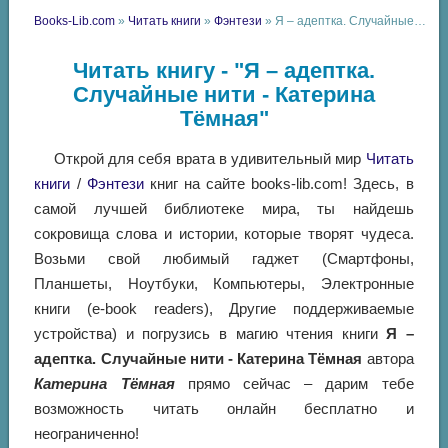
Books-Lib.com
»
Читать книги
»
Фэнтези
» Я – адептка. Случайные нити - Катерина Тёмная
Читать книгу - "Я – адептка.
Случайные нити - Катерина
Тёмная"
Открой для себя врата в удивительный мир
Читать
книги
/
Фэнтези
книг на сайте books-lib.com! Здесь, в
самой лучшей библиотеке мира, ты найдешь
сокровища слова и истории, которые творят чудеса.
Возьми свой любимый гаджет (Смартфоны,
Планшеты, Ноутбуки, Компьютеры, Электронные
книги (e-book readers), Другие поддерживаемые
устройства) и погрузись в магию чтения книги
Я –
адептка. Случайные нити - Катерина Тёмная
автора
Катерина Тёмная
прямо сейчас – дарим тебе
возможность читать онлайн бесплатно и
неограниченно!