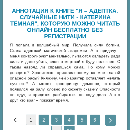
АННОТАЦИЯ К КНИГЕ "Я – АДЕПТКА.
СЛУЧАЙНЫЕ НИТИ - КАТЕРИНА
ТЁМНАЯ", КОТОРУЮ МОЖНО ЧИТАТЬ
ОНЛАЙН БЕСПЛАТНО БЕЗ
РЕГИСТРАЦИИ
Я попала в волшебный мир. Получила силу богини.
Стала адепткой магической академии. А в придачу…
меня контролируют ментально, пытаются овладеть ради
силы и даже убить, словно мертвой я буду полезнее. С
таким навряд ли справишься сама. Но кому можно
доверять? Хранителю, приставленному ко мне главой
опасной расы? Княжичу, чей характер оставляет желать
лучшего? А может, кронпринцу демонов, который
появился на балу, словно по сюжету сказки? Опасности
не ждут, и придется разбираться по ходу дела. А кто
друг, кто враг – покажет время.
1
2
3
4
5
6