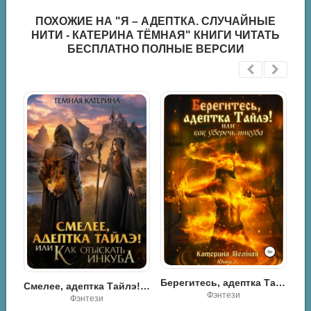
ПОХОЖИЕ НА "Я – АДЕПТКА. СЛУЧАЙНЫЕ
НИТИ - КАТЕРИНА ТЁМНАЯ" КНИГИ ЧИТАТЬ
БЕСПЛАТНО ПОЛНЫЕ ВЕРСИИ
Последний рубеж. Том 2 - Вадим Фарг
Берегитесь, адептка Тайлэ! или Как уберечь инкуба - Катерина Тёмная
Смелее, адептка Тайлэ! или Как отыскать инкуба - Катерина Тёмная
Научная фантастика / Разная литература
Фэнтези