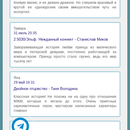
боевую магию, и ее декане-драконе. Но слишком красивый и
крутой ее однокурсник своим вмешательством чуть не
испортил
Тамара
31 июль 20:35
2:5030/Эльф. Нежданный коннект - Станислав Миков
Завораживающая история любви принца из магического
мира и питерской девушки, постоянно работающей за
компьютером. Принцу просто стало скучно, ведь его мир
тысячу лет
Яна
29 май 16:31
Двойное отцовство - Таня Володина
Классная история! Не похожа ни на одну про отношения
МЖМ, которые я читала до этого. Очень приятные
харизматичные герои, мастерски написанные характеры
главных
Аида