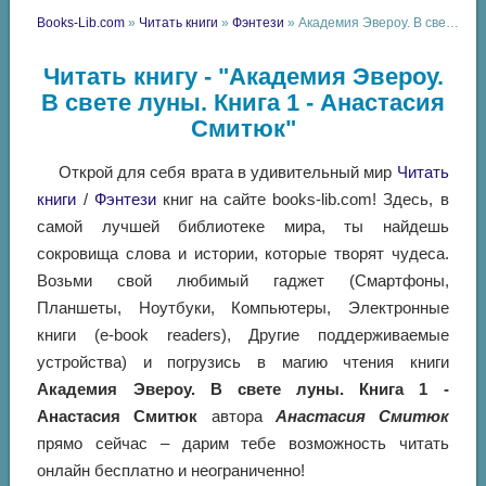
Books-Lib.com
»
Читать книги
»
Фэнтези
» Академия Эвероу. В свете луны. Книга 1 - Анастасия Смитюк
Читать книгу - "Академия Эвероу.
В свете луны. Книга 1 - Анастасия
Смитюк"
Открой для себя врата в удивительный мир
Читать
книги
/
Фэнтези
книг на сайте books-lib.com! Здесь, в
самой лучшей библиотеке мира, ты найдешь
сокровища слова и истории, которые творят чудеса.
Возьми свой любимый гаджет (Смартфоны,
Планшеты, Ноутбуки, Компьютеры, Электронные
книги (e-book readers), Другие поддерживаемые
устройства) и погрузись в магию чтения книги
Академия Эвероу. В свете луны. Книга 1 -
Анастасия Смитюк
автора
Анастасия Смитюк
прямо сейчас – дарим тебе возможность читать
онлайн бесплатно и неограниченно!