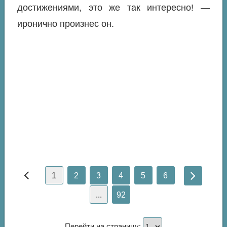
достижениями, это же так интересно! —
иронично произнес он.
1
2
3
4
5
6
...
92
Перейти на страницу: