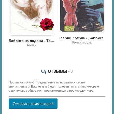
Шелковая бабочка - Сандра Мартон
Харви Кэтрин - Бабочка
Бабочка на ладони - Татьяна Тронина
Роман, проза
Роман
К
ОТЗЫВЫ -
0
Прочитали книгу? Предлагаем вам поделится своим
впечатлением! Ваш отзыв будет полезен читателям, которые
еще только собираются познакомиться с произведением.
Оставить комментарий