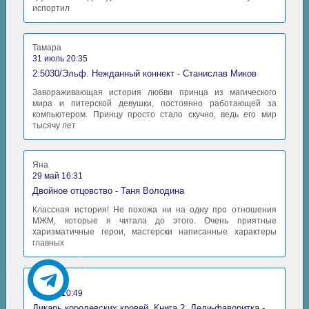
испортил
Тамара
31 июль 20:35
2:5030/Эльф. Нежданный коннект - Станислав Миков
Завораживающая история любви принца из магического
мира и питерской девушки, постоянно работающей за
компьютером. Принцу просто стало скучно, ведь его мир
тысячу лет
Яна
29 май 16:31
Двойное отцовство - Таня Володина
Классная история! Не похожа ни на одну про отношения
МЖМ, которые я читала до этого. Очень приятные
харизматичные герои, мастерски написанные характеры
главных
Аида
06 май 10:49
Дикарь королевских кровей. Книга 2. Леди-фаворитка - Анна Сергеевна Гаврилова