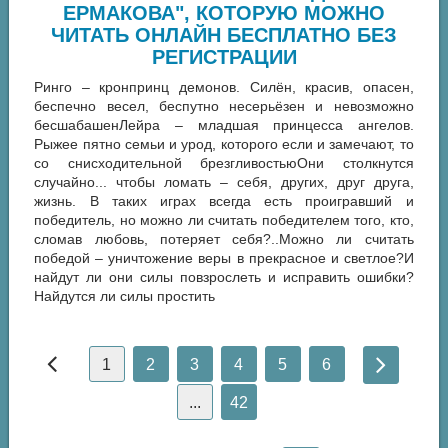
ЕРМАКОВА", КОТОРУЮ МОЖНО
ЧИТАТЬ ОНЛАЙН БЕСПЛАТНО БЕЗ
РЕГИСТРАЦИИ
Ринго – кронпринц демонов. Силён, красив, опасен,
беспечно весел, беспутно несерьёзен и невозможно
бесшабашенЛейра – младшая принцесса ангелов.
Рыжее пятно семьи и урод, которого если и замечают, то
со снисходительной брезгливостьюОни столкнутся
случайно... чтобы ломать – себя, других, друг друга,
жизнь. В таких играх всегда есть проигравший и
победитель, но можно ли считать победителем того, кто,
сломав любовь, потеряет себя?..Можно ли считать
победой – уничтожение веры в прекрасное и светлое?И
найдут ли они силы повзрослеть и исправить ошибки?
Найдутся ли силы простить
1
2
3
4
5
6
...
42