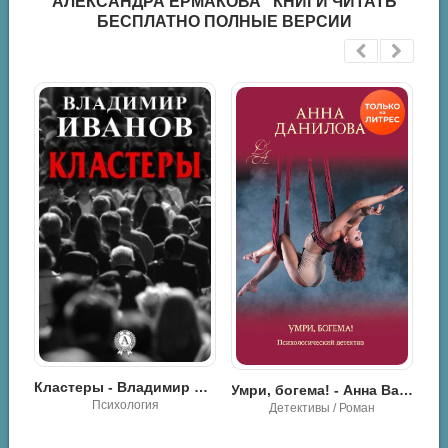
АЛЕКСАНДРА ЕРМАКОВА" КНИГИ ЧИТАТЬ
БЕСПЛАТНО ПОЛНЫЕ ВЕРСИИ
опала, или Форс-мажор! - Наталия Гапанович
Кластеры - Владимир Иванов
Умри, богема! - Анна Васильевна Дубчак
Психология
Детективы / Роман