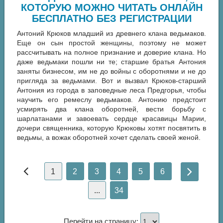
КОТОРУЮ МОЖНО ЧИТАТЬ ОНЛАЙН
БЕСПЛАТНО БЕЗ РЕГИСТРАЦИИ
Антоний Крюков младший из древнего клана ведьмаков.
Еще он сын простой женщины, поэтому не может
рассчитывать на полное признание и доверие клана. Но
даже ведьмаки пошли ни те; старшие братья Антония
заняты бизнесом, им не до войны с оборотнями и не до
пригляда за ведьмами. Вот и вызвал Крюков-старший
Антония из города в заповедные леса Предгорья, чтобы
научить его ремеслу ведьмаков. Антонию предстоит
усмирять два клана оборотней, вести борьбу с
шарлатанами и завоевать сердце красавицы Марии,
дочери священника, которую Крюковы хотят посвятить в
ведьмы, а вожак оборотней хочет сделать своей женой.
1
2
3
4
5
6
...
34
Перейти на страницу: