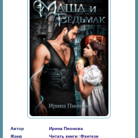
Автор
Ирина Пионова
Жанр
Читать книги
Фэнтези
/