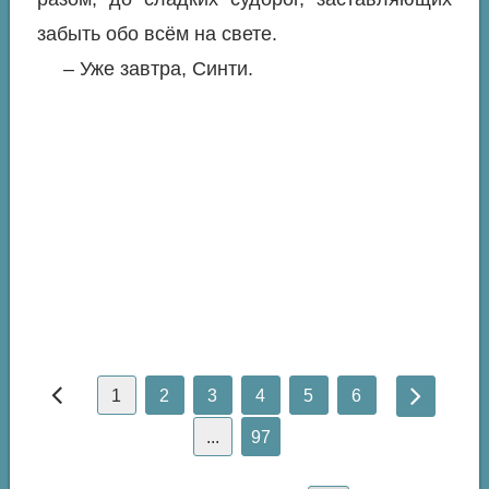
забыть обо всём на свете.
– Уже завтра, Синти.
1
2
3
4
5
6
...
97