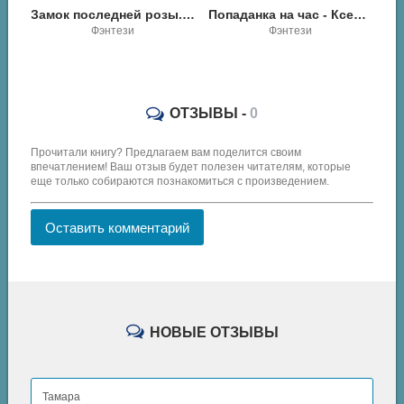
Замок последней розы. Книга 2 - Анна Снегова
Попаданка на час - Ксения Болотина
Мы там были - Алексей Гришин
Фэнтези
Разная литература
ОТЗЫВЫ -
0
Прочитали книгу? Предлагаем вам поделится своим
впечатлением! Ваш отзыв будет полезен читателям, которые
еще только собираются познакомиться с произведением.
Оставить комментарий
НОВЫЕ ОТЗЫВЫ
Тамара