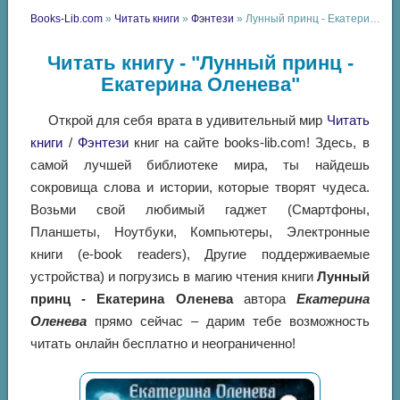
Books-Lib.com
»
Читать книги
»
Фэнтези
» Лунный принц - Екатерина Оленева
Читать книгу - "Лунный принц -
Екатерина Оленева"
Открой для себя врата в удивительный мир
Читать
книги
/
Фэнтези
книг на сайте books-lib.com! Здесь, в
самой лучшей библиотеке мира, ты найдешь
сокровища слова и истории, которые творят чудеса.
Возьми свой любимый гаджет (Смартфоны,
Планшеты, Ноутбуки, Компьютеры, Электронные
книги (e-book readers), Другие поддерживаемые
устройства) и погрузись в магию чтения книги
Лунный
принц - Екатерина Оленева
автора
Екатерина
Оленева
прямо сейчас – дарим тебе возможность
читать онлайн бесплатно и неограниченно!