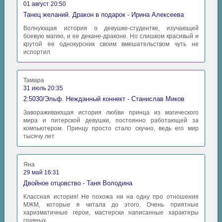
01 август 20:50
Танец желаний. Дракон в подарок - Ирина Алексеева
Волнующая история о девушке-студентке, изучающей
боевую магию, и ее декане-драконе. Но слишком красивый и
крутой ее однокурсник своим вмешательством чуть не
испортил
Тамара
31 июль 20:35
2:5030/Эльф. Нежданный коннект - Станислав Миков
Завораживающая история любви принца из магического
мира и питерской девушки, постоянно работающей за
компьютером. Принцу просто стало скучно, ведь его мир
тысячу лет
Яна
29 май 16:31
Двойное отцовство - Таня Володина
Классная история! Не похожа ни на одну про отношения
МЖМ, которые я читала до этого. Очень приятные
харизматичные герои, мастерски написанные характеры
главных