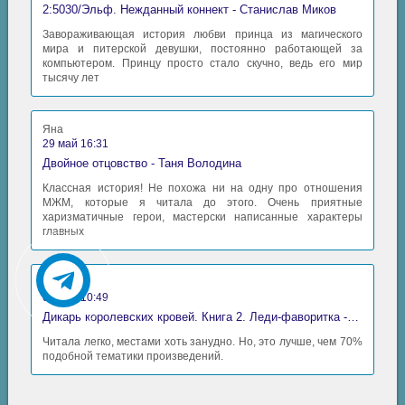
2:5030/Эльф. Нежданный коннект - Станислав Миков
Завораживающая история любви принца из магического
мира и питерской девушки, постоянно работающей за
компьютером. Принцу просто стало скучно, ведь его мир
тысячу лет
Яна
29 май 16:31
Двойное отцовство - Таня Володина
Классная история! Не похожа ни на одну про отношения
МЖМ, которые я читала до этого. Очень приятные
харизматичные герои, мастерски написанные характеры
главных
Аида
06 май 10:49
Дикарь королевских кровей. Книга 2. Леди-фаворитка - Анна Сергеевна Гаврилова
Читала легко, местами хоть занудно. Но, это лучше, чем 70%
подобной тематики произведений.