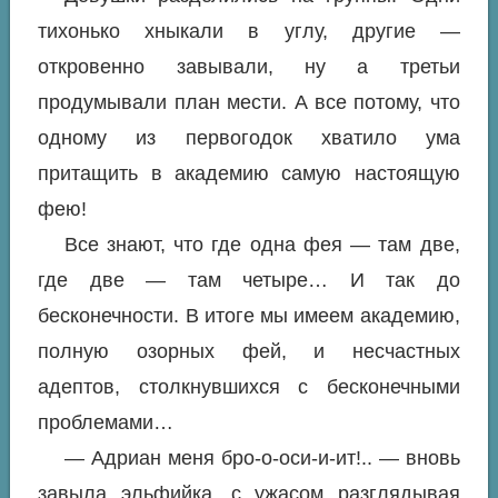
тихонько хныкали в углу, другие —
откровенно завывали, ну а третьи
продумывали план мести. А все потому, что
одному из первогодок хватило ума
притащить в академию самую настоящую
фею!
Все знают, что где одна фея — там две,
где две — там четыре… И так до
бесконечности. В итоге мы имеем академию,
полную озорных фей, и несчастных
адептов, столкнувшихся с бесконечными
проблемами…
— Адриан меня бро-о-оси-и-ит!.. — вновь
завыла эльфийка, с ужасом разглядывая