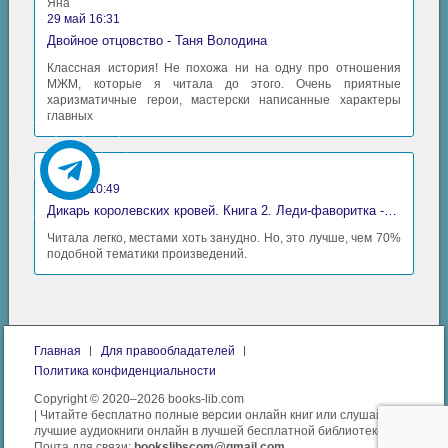
Яна
29 май 16:31
Двойное отцовство - Таня Володина
Классная история! Не похожа ни на одну про отношения
МЖМ, которые я читала до этого. Очень приятные
харизматичные герои, мастерски написанные характеры
главных
Аида
06 май 10:49
Дикарь королевских кровей. Книга 2. Леди-фаворитка - Анна Сергеевна Гаврилова
Читала легко, местами хоть занудно. Но, это лучше, чем 70%
подобной тематики произведений.
Главная
Для правообладателей
Политика конфиденциальности
Copyright © 2020–2026 books-lib.com
| Читайте бесплатно полные версии онлайн книг или слушайте
лучшие аудиокниги онлайн в лучшей бесплатной библиотеке.
Почта для связи:
bookslibscom@gmail.com