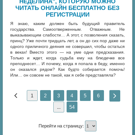
НЕДЕЛИНА", КОТОРУЮ МОЖНО
ЧИТАТЬ ОНЛАЙН БЕСПЛАТНО БЕЗ
РЕГИСТРАЦИИ
Я знаю, каким должен быть будущий правитель
государства. Самоотверженным. Отважным. Не
выказывающим слабости… А этот, с позволения сказать,
принц? Уже почти тридцать лет, а он до сих пор даже ни
одного приличного деяния не совершил, чтобы остаться
в веках! Вместо этого — на уме одни предсказания.
Только и ждет, когда судьба ему на блюдечке все
преподнесет… И почему, когда я попала в беду, именно
он оказался рядом? Как будто собирается помочь!
Или… он совсем не такой, как я себе представляла?
1
2
3
4
5
6
...
54
Перейти на страницу: