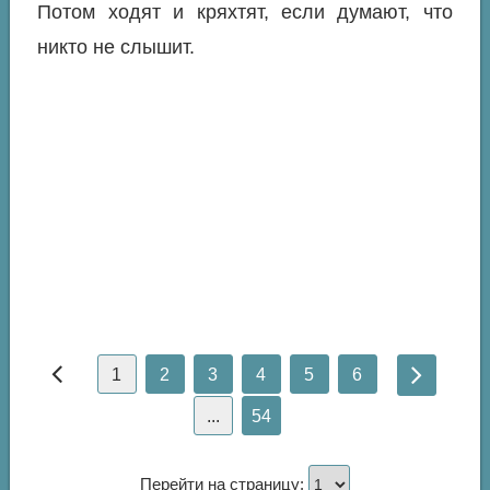
Потом ходят и кряхтят, если думают, что
никто не слышит.
1
2
3
4
5
6
...
54
Перейти на страницу: