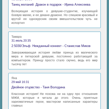
Танец желаний. Дракон в подарок - Ирина Алексеева
Волнующая история о девушке-студентке, изучающей
боевую магию, и ее декане-драконе. Но слишком красивый и
крутой ее однокурсник своим вмешательством чуть не
испортил
Тамара
31 июль 20:35
2:5030/Эльф. Нежданный коннект - Станислав Миков
Завораживающая история любви принца из магического
мира и питерской девушки, постоянно работающей за
компьютером. Принцу просто стало скучно, ведь его мир
тысячу лет
Яна
29 май 16:31
Двойное отцовство - Таня Володина
Классная история! Не похожа ни на одну про отношения
МЖМ, которые я читала до этого. Очень приятные
харизматичные герои, мастерски написанные характеры
главных