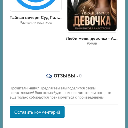
Тайная вечеря-Суд Пилата-Воскресение - Urantia Foundation
Разная литература
Люби меня, девочка - Анастасия Пырченкова
тель из моих кошмаров - Дина Дэ
Роман
ан
ОТЗЫВЫ -
0
Прочитали книгу? Предлагаем вам поделится своим
впечатлением! Ваш отзыв будет полезен читателям, которые
еще только собираются познакомиться с произведением.
Оставить комментарий