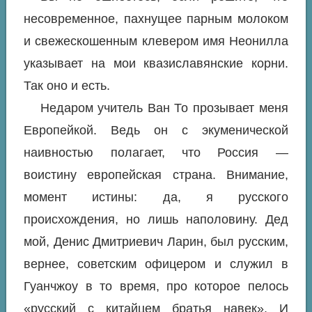
несовременное, пахнущее парным молоком
и свежескошенным клевером имя Неонилла
указывает на мои квазиславянские корни.
Так оно и есть.
Недаром учитель Ван То прозывает меня
Европейкой. Ведь он с экуменической
наивностью полагает, что Россия —
воистину европейская страна. Внимание,
момент истины: да, я русского
происхождения, но лишь наполовину. Дед
мой, Денис Дмитриевич Ларин, был русским,
вернее, советским офицером и служил в
Гуанчжоу в то время, про которое пелось
«русский с китайцем братья навек». И