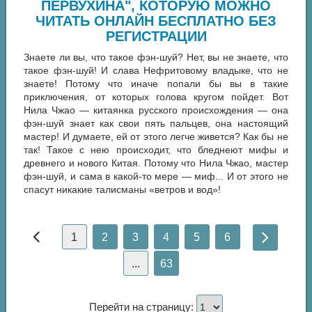
ПЕРВУХИНА", КОТОРУЮ МОЖНО
ЧИТАТЬ ОНЛАЙН БЕСПЛАТНО БЕЗ
РЕГИСТРАЦИИ
Знаете ли вы, что такое фэн-шуй? Нет, вы не знаете, что
такое фэн-шуй! И слава Нефритовому владыке, что не
знаете! Потому что иначе попали бы вы в такие
приключения, от которых голова кругом пойдет. Вот
Нила Чжао — китаянка русского происхождения — она
фэн-шуй знает как свои пять пальцев, она настоящий
мастер! И думаете, ей от этого легче живется? Как бы не
так! Такое с нею происходит, что бледнеют мифы и
древнего и нового Китая. Потому что Нила Чжао, мастер
фэн-шуй, и сама в какой-то мере — миф... И от этого не
спасут никакие талисманы «ветров и вод»!
1
2
3
4
5
6
...
63
Перейти на страницу: