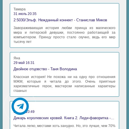
Тамара
31 июль 20:35
2:5030/Эльф. Нежданный коннект - Станислав Миков
Завораживающая история любви принца из магического
мира и питерской девушки, постоянно работающей за
компьютером. Принцу просто стало скучно, ведь его мир
тысячу лет
Яна
29 май 16:31
Двойное отцовство - Таня Володина
Классная история! Не похожа ни на одну про отношения
МЖМ, которые я читала до этого. Очень приятные
харизматичные герои, мастерски написанные характеры
главных
Аида
06 май 10:49
Дикарь королевских кровей. Книга 2. Леди-фаворитка - Анна Сергеевна Гаврилова
Читала легко, местами хоть занудно. Но, это лучше, чем 70%