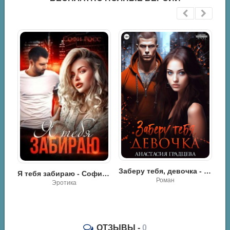
Заберу тебя, девочка - Анастасия Градцева
мой кошмар - Мария Высоцкая
Я тебя забираю - Софи Росс
Роман
Эротика
ОТЗЫВЫ -
0