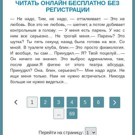
ЧИТАТЬ ОНЛАЙН БЕСПЛАТНО БЕЗ
РЕГИСТРАЦИИ
— Не надо, Тим, не надо, — отталкивает. — Это не
любовь. Все это не любовь, — шепчет, а потом добивает
контрольным в голову: — У меня есть парень. У нас с
ним все серьезно… Не трогай меня.— Парень? Это
шутка? Ты пять секунд назад была готова на все. Со
мной. В туалете клуба, блин.— Это просто физиология.
И вообще, ты сам… Принудил.— Я? Твой поцелуй…—
Он ничего не значил. Это выброс адреналина, там,
после драки.Я фигею от этого театра абсурда.
Принудил? Она, блин, серьезно?— Мне надо идти. Не
ищи меня только. Нам не нужно встречаться. Никогда
больше не нужно видеться…
1
2
3
4
5
6
...
69
Перейти на страницу: