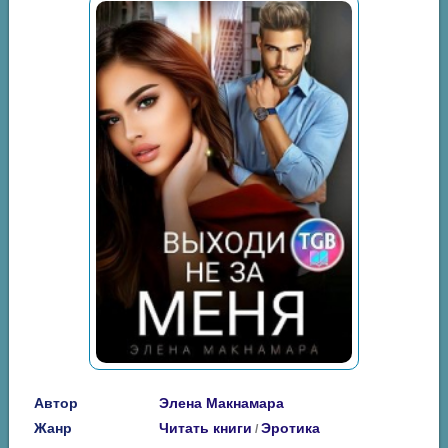
Автор
Элена Макнамара
Жанр
Читать книги
Эротика
/