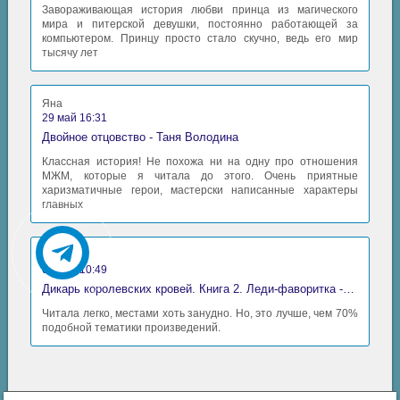
Завораживающая история любви принца из магического
мира и питерской девушки, постоянно работающей за
компьютером. Принцу просто стало скучно, ведь его мир
тысячу лет
Яна
29 май 16:31
Двойное отцовство - Таня Володина
Классная история! Не похожа ни на одну про отношения
МЖМ, которые я читала до этого. Очень приятные
харизматичные герои, мастерски написанные характеры
главных
Аида
06 май 10:49
Дикарь королевских кровей. Книга 2. Леди-фаворитка - Анна Сергеевна Гаврилова
Читала легко, местами хоть занудно. Но, это лучше, чем 70%
подобной тематики произведений.