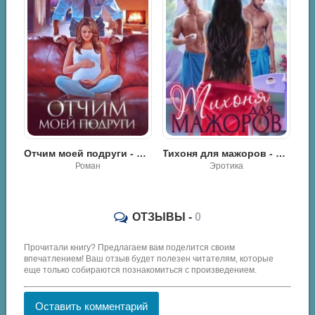
Его сладкая малышка - Аля Алая
 моей подруги - Милана Стоун
Тихоня для мажоров - Лили Ред
Роман / Эротика
Эротика
ОТЗЫВЫ -
0
Прочитали книгу? Предлагаем вам поделится своим
впечатлением! Ваш отзыв будет полезен читателям, которые
еще только собираются познакомиться с произведением.
Оставить комментарий