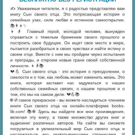
✍️ Уважаемые читатели, я с радостью представляю вам
книгу Сын своего отца. Это потрясающая история о
семейных узах, силе любви и истинном самооткрытии.
📚👨‍👦✨
👦👴 Главный герой, молодой человек, вынужден
справиться с тяжелым бременем своего прошлого и
построить свое будущее. Он ищет свое место в мире,
пытается разобраться в своих чувствах и найти истину о
своем отце. Вместе с ним мы пройдем через испытания
и преграды, и откроем новые грани своей собственной
личности. 👦👴📚
💔💪 Сын своего отца - это история о преодолении, о
смелости и о том, как любовь может изменить жизнь. Это
книга, которая заставит нас задуматься о наших
собственных семейных связях, о нашем прошлом и о
том, кто мы на самом деле. 💔💪📚
🌐 И самое прекрасное - вы можете насладиться чтением
книги Сын своего отца на онлайн-платформе books-
lib.com! 📚🌐 Здесь вы найдете все мои произведения,
включая эту книгу, а также множество других книг и
аудиокниг различных авторов. На сайте вы сможете
погрузиться в увлекательный мир Сын своего отца и
наслаждаться его захватывающими страницами. И