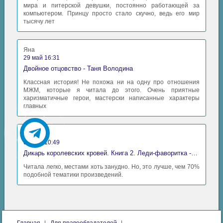
мира и питерской девушки, постоянно работающей за
компьютером. Принцу просто стало скучно, ведь его мир
тысячу лет
Яна
29 май 16:31
Двойное отцовство - Таня Володина
Классная история! Не похожа ни на одну про отношения
МЖМ, которые я читала до этого. Очень приятные
харизматичные герои, мастерски написанные характеры
главных
Аида
06 май 10:49
Дикарь королевских кровей. Книга 2. Леди-фаворитка - Анна Сергеевна Гаврилова
Читала легко, местами хоть занудно. Но, это лучше, чем 70%
подобной тематики произведений.
Главная
Для правообладателей