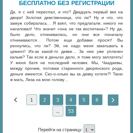
БЕСПЛАТНО БЕЗ РЕГИСТРАЦИИ
Да, я с ней переспал, и что? Двадцать первый век на
дворе! Золотая девственница, что ли? Ну и что, что
замуж собиралась… Я взял, что предлагали, никого не
насиловал! Что значит «она не так воспитана»? Ну да,
было дело, отнекивалась, но они все поначалу
отнекиваются… Потом еще добавки просят! Вы
рехнулись, что ли? Эй, не надо меня закатывать в
цемент! Из-за какой-то девки… За нее уже уплачен
калым? Так если в деньгах дело, я тоже могу заплатить!
У меня батя не последний человек. Мы, Чаадаевы,
между прочим, потомки старинного дворянского рода,
деньги имеются. Ско-о-олько вы за девку хотите?! Твою
ж мать, Лиза на мою голову…
1
2
3
4
5
6
...
53
Перейти на страницу: