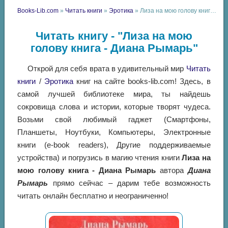
Books-Lib.com
»
Читать книги
»
Эротика
» Лиза на мою голову книга - Диана Рымарь
Читать книгу - "Лиза на мою
голову книга - Диана Рымарь"
Открой для себя врата в удивительный мир
Читать
книги
/
Эротика
книг на сайте books-lib.com! Здесь, в
самой лучшей библиотеке мира, ты найдешь
сокровища слова и истории, которые творят чудеса.
Возьми свой любимый гаджет (Смартфоны,
Планшеты, Ноутбуки, Компьютеры, Электронные
книги (e-book readers), Другие поддерживаемые
устройства) и погрузись в магию чтения книги
Лиза на
мою голову книга - Диана Рымарь
автора
Диана
Рымарь
прямо сейчас – дарим тебе возможность
читать онлайн бесплатно и неограниченно!