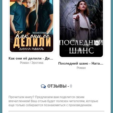
Как они её делили - Диана Рымарь
Путь познания - Арсен Шмат
Роман / Эротика
Последний шанс - Натали Лав
Роман
ОТЗЫВЫ -
0
Прочитали книгу? Предлагаем вам поделится своим
впечатлением! Ваш отзыв будет полезен читателям, которые
еще только собираются познакомиться с произведением.