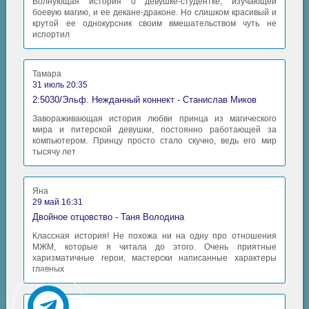
Волнующая история о девушке-студентке, изучающей
боевую магию, и ее декане-драконе. Но слишком красивый и
крутой ее однокурсник своим вмешательством чуть не
испортил
Тамара
31 июль 20:35
2:5030/Эльф. Нежданный коннект - Станислав Миков
Завораживающая история любви принца из магического
мира и питерской девушки, постоянно работающей за
компьютером. Принцу просто стало скучно, ведь его мир
тысячу лет
Яна
29 май 16:31
Двойное отцовство - Таня Володина
Классная история! Не похожа ни на одну про отношения
МЖМ, которые я читала до этого. Очень приятные
харизматичные герои, мастерски написанные характеры
главных
Аида