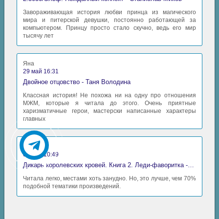
Завораживающая история любви принца из магического
мира и питерской девушки, постоянно работающей за
компьютером. Принцу просто стало скучно, ведь его мир
тысячу лет
Яна
29 май 16:31
Двойное отцовство - Таня Володина
Классная история! Не похожа ни на одну про отношения
МЖМ, которые я читала до этого. Очень приятные
харизматичные герои, мастерски написанные характеры
главных
Аида
06 май 10:49
Дикарь королевских кровей. Книга 2. Леди-фаворитка - Анна Сергеевна Гаврилова
Читала легко, местами хоть занудно. Но, это лучше, чем 70%
подобной тематики произведений.