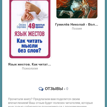
Гумилёв Николай - Волшебная Скрипка
Поэзия
Математика космоса. Как современная наука расшифровывает Вселенную - Йен Стюарт
Язык жестов. Как читать мысли без слов? 49 простых правил - Оксана Сергеева
Психология
ОТЗЫВЫ -
0
Прочитали книгу? Предлагаем вам поделится своим
впечатлением! Ваш отзыв будет полезен читателям, которые
еще только собираются познакомиться с произведением.