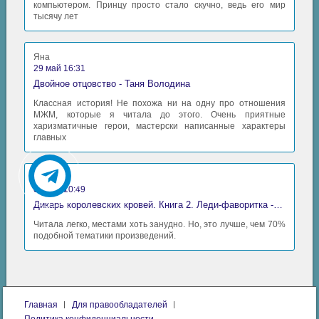
компьютером. Принцу просто стало скучно, ведь его мир
тысячу лет
Яна
29 май 16:31
Двойное отцовство - Таня Володина
Классная история! Не похожа ни на одну про отношения
МЖМ, которые я читала до этого. Очень приятные
харизматичные герои, мастерски написанные характеры
главных
Аида
06 май 10:49
Дикарь королевских кровей. Книга 2. Леди-фаворитка - Анна Сергеевна Гаврилова
Читала легко, местами хоть занудно. Но, это лучше, чем 70%
подобной тематики произведений.
Главная
Для правообладателей