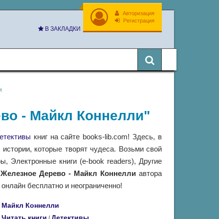
Авторизация
Регистрация
В ЗАКЛАДКИ
и
ево - Майкл Коннелли"
етективы
книг на сайте books-lib.com! Здесь, в
истории, которые творят чудеса. Возьми свой
 Электронные книги (e-book readers), Другие
и
Железное Дерево - Майкл Коннелли
автора
 онлайн бесплатно и неограниченно!
Майкл Коннелли
Читать книги
Детективы
/