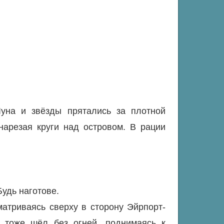
уна и звёзды прятались за плотной
нарезая круги над островом. В рации
Будь наготове.
матриваясь сверху в сторону Эйрпорт-
 тоже шёл без огней, поднимаясь к