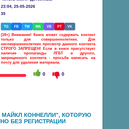
23:04, 25-05-2026
35
TG
FB
TW
WA
VB
PT
VK
(18+) Внимание! Книга может содержать контент
только для совершеннолетних. Для
несовершеннолетних просмотр данного контента
СТРОГО ЗАПРЕЩЕН! Если в книге присутствует
наличие пропаганды ЛГБТ и другого,
запрещенного контента - просьба написать на
почту для удаления материала.
0
0
- МАЙКЛ КОННЕЛЛИ", КОТОРУЮ
НО БЕЗ РЕГИСТРАЦИИ