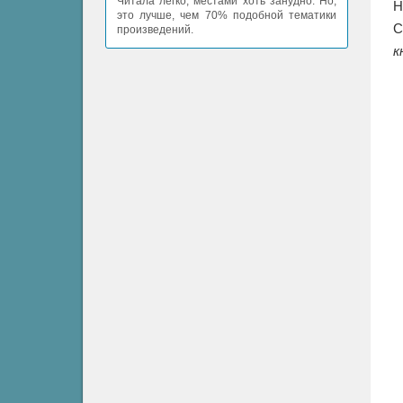
Читала легко, местами хоть занудно. Но,
это лучше, чем 70% подобной тематики
С
произведений.
к