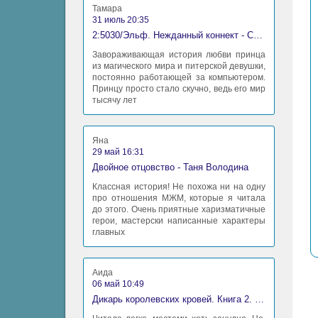
Тамара
31 июль 20:35
2:5030/Эльф. Нежданный коннект - Станислав Миков
Завораживающая история любви принца
из магического мира и питерской девушки,
постоянно работающей за компьютером.
Принцу просто стало скучно, ведь его мир
тысячу лет
Яна
29 май 16:31
Двойное отцовство - Таня Володина
Классная история! Не похожа ни на одну
про отношения МЖМ, которые я читала
до этого. Очень приятные харизматичные
герои, мастерски написанные характеры
главных
Аида
06 май 10:49
Дикарь королевских кровей. Книга 2. Леди-фаворитка - Анна Сергеевна Гаврилова