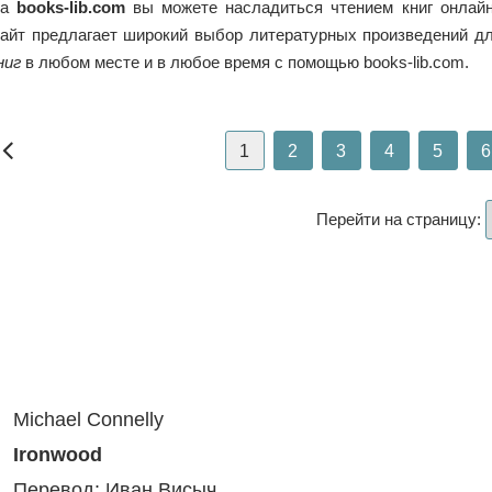
На
books-lib.com
вы можете насладиться чтением книг онлайн
айт предлагает широкий выбор литературных произведений дл
ниг
в любом месте и в любое время с помощью books-lib.com.
1
2
3
4
5
6
Перейти на страницу:
Michael Connelly
Ironwood
Перевод: Иван Висыч