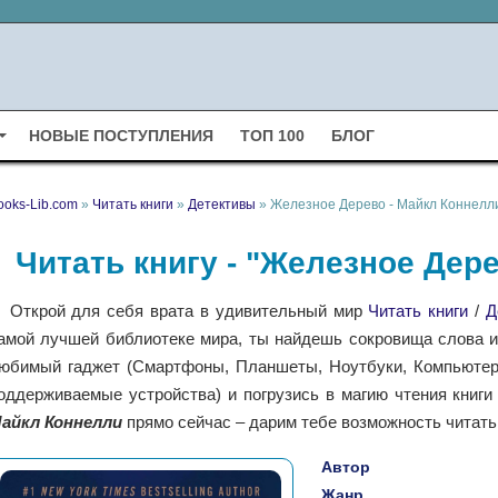
НОВЫЕ ПОСТУПЛЕНИЯ
ТОП 100
БЛОГ
ooks-Lib.com
»
Читать книги
»
Детективы
» Железное Дерево - Майкл Коннелл
Читать книгу - "Железное Дер
Открой для себя врата в удивительный мир
Читать книги
/
Д
амой лучшей библиотеке мира, ты найдешь сокровища слова и 
юбимый гаджет (Смартфоны, Планшеты, Ноутбуки, Компьютеры,
оддерживаемые устройства) и погрузись в магию чтения книг
айкл Коннелли
прямо сейчас – дарим тебе возможность читать
Автор
Жанр