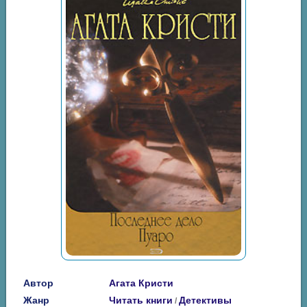
Автор
Агата Кристи
Жанр
Читать книги
Детективы
/