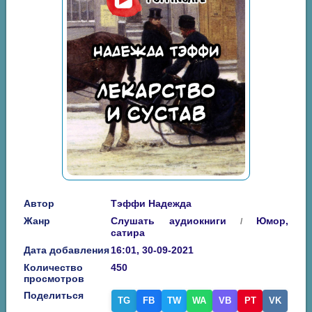
Автор
Тэффи Надежда
Жанр
Слушать аудиокниги
Юмор,
/
сатира
Дата добавления
16:01, 30-09-2021
Количество
450
просмотров
Поделиться
TG
FB
TW
WA
VB
PT
VK