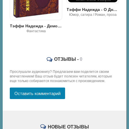
Тэффи Надежда - О Дневнике
Юмор, сатира / Роман, проза
Тэффи Надежда - Демоническая женщина
Фантастика
Тэффи Надежда - Пуговица
ОТЗЫВЫ -
0
Прослушали аудиокнигу? Предлагаем вам поделится своим
впечатлением! Ваш отзыв будет полезен читателям, которые
еще только собираются познакомиться с произведением.
Оставить комментарий
НОВЫЕ ОТЗЫВЫ