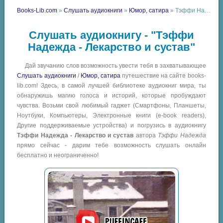
Books-Lib.com
»
Слушать аудиокниги
»
Юмор, сатира
» Тэффи Надежда - Лекарство и сустав
Слушать аудиокнигу - "Тэффи
Надежда - Лекарство и сустав"
Дай звучанию слов возможность увести тебя в захватывающее
Слушать аудиокниги
/
Юмор, сатира
путешествие на сайте books-
lib.com! Здесь, в самой лучшей библиотеке аудиокниг мира, ты
обнаружишь магию голоса и историй, которые пробуждают
чувства. Возьми свой любимый гаджет (Смартфоны, Планшеты,
Ноутбуки, Компьютеры, Электронные книги (e-book readers),
Другие поддерживаемые устройства) и погрузись в аудиокнигу
Тэффи Надежда - Лекарство и сустав
автора
Тэффи Надежда
прямо сейчас - дарим тебе возможность слушать онлайн
бесплатно и неограниченно!