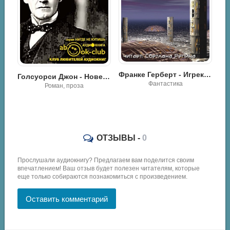
02_02
02_03
02_04
02_05
афт Говард - Загадочный дом на туманном утёсе
02_06
Франке Герберт - Игрек минус
Голсуорси Джон - Новеллы
Фантастика
02_07
Роман, проза
02_08
02_09
02_10
ОТЗЫВЫ -
0
02_11
Прослушали аудиокнигу? Предлагаем вам поделится своим
впечатлением! Ваш отзыв будет полезен читателям, которые
02_12
еще только собираются познакомиться с произведением.
03. Без вымысла
03_01
Оставить комментарий
03_02
03_03