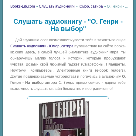
Books-Lib.com
»
Слушать аудиокниги
»
Юмор, сатира
» О. Генри - На выбор
Слушать аудиокнигу - "О. Генри -
На выбор"
Дай звучанию слов возможность увести тебя в захватывающее
Слушать аудиокниги
/
Юмор, сатира
путешествие на сайте books-
lib.com! Здесь, в самой лучшей библиотеке аудиокниг мира, ты
обнаружишь магию голоса и историй, которые пробуждают
чувства. Возьми свой любимый гаджет (Смартфоны, Планшеты,
Ноутбуки, Компьютеры, Электронные книги (e-book readers),
Другие поддерживаемые устройства) и погрузись в аудиокнигу
О.
Генри - На выбор
автора
О. Генри
прямо сейчас - дарим тебе
возможность слушать онлайн бесплатно и неограниченно!