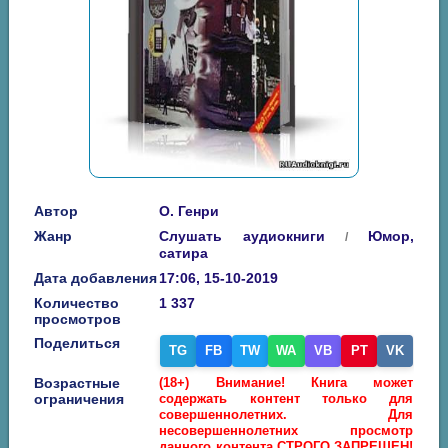
Автор
О. Генри
Жанр
Слушать аудиокниги
Юмор,
/
сатира
Дата добавления
17:06, 15-10-2019
Количество
1 337
просмотров
Поделиться
TG
FB
TW
WA
VB
PT
VK
Возрастные
(18+) Внимание! Книга может
ограничения
содержать контент только для
совершеннолетних. Для
несовершеннолетних просмотр
данного контента СТРОГО ЗАПРЕЩЕН!