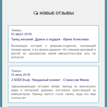
03_04
03_05
НОВЫЕ ОТЗЫВЫ
03_06
03_07
Тамара
01 август 20:50
03_08
Танец желаний. Дракон в подарок - Ирина Алексеева
03_09
Волнующая история о девушке-студентке, изучающей
боевую магию, и ее декане-драконе. Но слишком красивый и
04. Прагматизм чистейшей воды
04_01
крутой ее однокурсник своим вмешательством чуть не
испортил
04_02
04_03
Тамара
04_04
31 июль 20:35
2:5030/Эльф. Нежданный коннект - Станислав Миков
04_05
Завораживающая история любви принца из магического
04_06
мира и питерской девушки, постоянно работающей за
компьютером. Принцу просто стало скучно, ведь его мир
05. Чтиво
05_01
тысячу лет
05_02