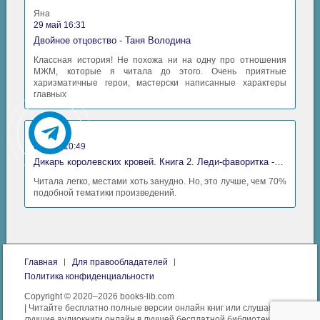
Яна
05_03
29 май 16:31
Двойное отцовство - Таня Володина
05_04
Классная история! Не похожа ни на одну про отношения
05_05
МЖМ, которые я читала до этого. Очень приятные
харизматичные герои, мастерски написанные характеры
05_06
главных
05_07
Аида
05_08
06 май 10:49
05_09
Дикарь королевских кровей. Книга 2. Леди-фаворитка - Анна Сергеевна Гаврилова
Читала легко, местами хоть занудно. Но, это лучше, чем 70%
05_10
подобной тематики произведений.
06. Клад
06_01
06_02
06_03
Главная
Для правообладателей
Политика конфиденциальности
06_04
Copyright © 2020–2026 books-lib.com
06_05
| Читайте бесплатно полные версии онлайн книг или слушайте
лучшие аудиокниги онлайн в лучшей бесплатной библиотеке.