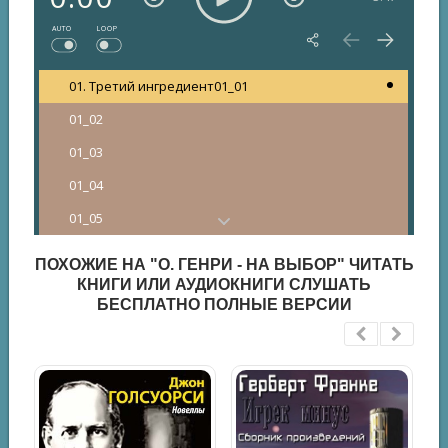
AUTO
LOOP
01. Третий ингредиент
01_01
01_02
01_03
01_04
01_05
01_06
ПОХОЖИЕ НА "О. ГЕНРИ - НА ВЫБОР" ЧИТАТЬ
01_07
КНИГИ ИЛИ АУДИОКНИГИ СЛУШАТЬ
БЕСПЛАТНО ПОЛНЫЕ ВЕРСИИ
01_08
01_09
01_10
02. Как скрывался Черный Билл
02_01