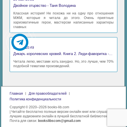
Двойное отцовство - Таня Володина
Классная история! Не похожа ни на одну про отношения
МЖМ, которые я читала до этого. Очень приятные
харизматичные герои, мастерски написанные характеры
главных
Аида
06 май 10:49
Дикарь королевских кровей. Книга 2. Леди-фаворитка - Анна Сергеевна Гаврилова
Читала легко, местами хоть занудно. Но, это лучше, чем 70%
подобной тематики произведений.
Главная
Для правообладателей
Политика конфиденциальности
Copyright © 2020–2026 books-lib.com
| Читайте бесплатно полные версии онлайн книг или слушайте
лучшие аудиокниги онлайн в лучшей бесплатной библиотеке.
Почта для связи:
bookslibscom@gmail.com