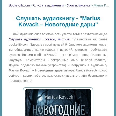
Books-Lib.com
»
Слушать аудиокниги
»
Ужасы, мистика
» Marius Kovach – Новогодние дары
Слушать аудиокнигу - "Marius
Kovach – Новогодние дары"
Дай звучанию слов возможность увести тебя в захватывающее
Слушать аудиокниги
/
Ужасы, мистика
путешествие на сайте
books-lib.com! Здесь, в самой лучшей библиотеке аудиокниг мира,
ты обнаружишь магию голоса и историй, которые пробуждают
чувства. Возьми свой любимый гаджет (Смартфоны, Планшеты,
Ноутбуки, Компьютеры, Электронные книги (e-book readers),
Другие поддерживаемые устройства) и погрузись в аудиокнигу
Marius Kovach – Новогодние дары
автора
Marius Kovach
прямо
сейчас - дарим тебе возможность слушать онлайн бесплатно и
неограниченно!