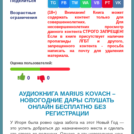
Поделиться
TG
FB
TW
WA
VB
PT
VK
Возрастные
(18+) Внимание! Книга может
ограничения
содержать контент только для
совершеннолетних. Для
несовершеннолетних просмотр
данного контента СТРОГО ЗАПРЕЩЕН!
Если в книге присутствует наличие
пропаганды ЛГБТ и другого,
запрещенного контента - просьба
написать на почту для удаления
материала.
Оценка пользователей:
0
0
АУДИОКНИГА MARIUS KOVACH –
НОВОГОДНИЕ ДАРЫ СЛУШАТЬ
ОНЛАЙН БЕСПЛАТНО БЕЗ
РЕГИСТРАЦИИ
У Игоря была ровно одна забота на этот Новый Год —
это успеть добраться до назначенного места и сделать
это строго до полуночи. Однако, в эту новогоднюю ночь