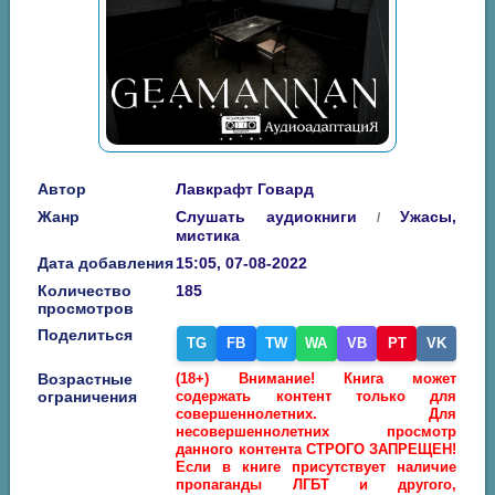
Автор
Лавкрафт Говард
Жанр
Слушать аудиокниги
Ужасы,
/
мистика
Дата добавления
15:05, 07-08-2022
Количество
185
просмотров
Поделиться
TG
FB
TW
WA
VB
PT
VK
Возрастные
(18+) Внимание! Книга может
ограничения
содержать контент только для
совершеннолетних. Для
несовершеннолетних просмотр
данного контента СТРОГО ЗАПРЕЩЕН!
Если в книге присутствует наличие
пропаганды ЛГБТ и другого,