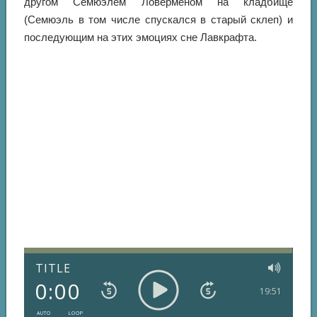
другом Семюэлем Ловерменом на кладбище
(Семюэль в том числе спускался в старый склеп) и
последующим на этих эмоциях сне Лавкрафта.
TITLE
0:00
19:51
AUTO
LOOP