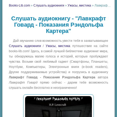
Books-Lib.com
»
Слушать аудиокниги
»
Ужасы, мистика
» Лавкрафт Говард - Показания Рэндольфа Картера
Слушать аудиокнигу - "Лавкрафт
Говард - Показания Рэндольфа
Картера"
Дай звучанию слов возможность увести тебя в захватывающее
Слушать аудиокниги
/
Ужасы, мистика
путешествие на сайте
books-lib.com! Здесь, в самой лучшей библиотеке аудиокниг мира,
ты обнаружишь магию голоса и историй, которые пробуждают
чувства. Возьми свой любимый гаджет (Смартфоны, Планшеты,
Ноутбуки, Компьютеры, Электронные книги (e-book readers),
Другие поддерживаемые устройства) и погрузись в аудиокнигу
Лавкрафт Говард - Показания Рэндольфа Картера
автора
Лавкрафт Говард
прямо сейчас - дарим тебе возможность
слушать онлайн бесплатно и неограниченно!