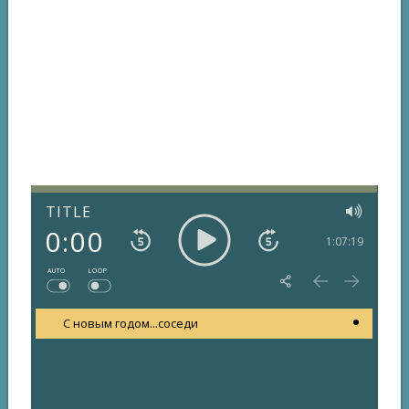
TITLE
0:00
1:07:19
AUTO
LOOP
С новым годом...соседи