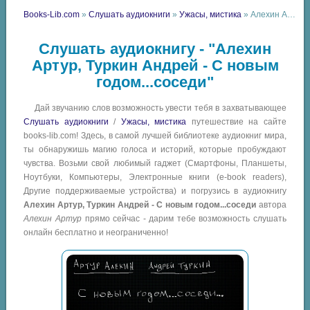
Books-Lib.com
»
Слушать аудиокниги
»
Ужасы, мистика
» Алехин Артур, Туркин Андрей - С новым годом...соседи
Слушать аудиокнигу - "Алехин
Артур, Туркин Андрей - С новым
годом...соседи"
Дай звучанию слов возможность увести тебя в захватывающее
Слушать аудиокниги
/
Ужасы, мистика
путешествие на сайте
books-lib.com! Здесь, в самой лучшей библиотеке аудиокниг мира,
ты обнаружишь магию голоса и историй, которые пробуждают
чувства. Возьми свой любимый гаджет (Смартфоны, Планшеты,
Ноутбуки, Компьютеры, Электронные книги (e-book readers),
Другие поддерживаемые устройства) и погрузись в аудиокнигу
Алехин Артур, Туркин Андрей - С новым годом...соседи
автора
Алехин Артур
прямо сейчас - дарим тебе возможность слушать
онлайн бесплатно и неограниченно!