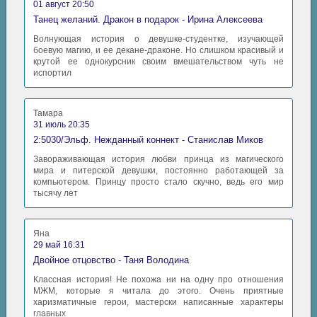
01 август 20:50
Танец желаний. Дракон в подарок - Ирина Алексеева
Волнующая история о девушке-студентке, изучающей
боевую магию, и ее декане-драконе. Но слишком красивый и
крутой ее однокурсник своим вмешательством чуть не
испортил
Тамара
31 июль 20:35
2:5030/Эльф. Нежданный коннект - Станислав Миков
Завораживающая история любви принца из магического
мира и питерской девушки, постоянно работающей за
компьютером. Принцу просто стало скучно, ведь его мир
тысячу лет
Яна
29 май 16:31
Двойное отцовство - Таня Володина
Классная история! Не похожа ни на одну про отношения
МЖМ, которые я читала до этого. Очень приятные
харизматичные герои, мастерски написанные характеры
главных