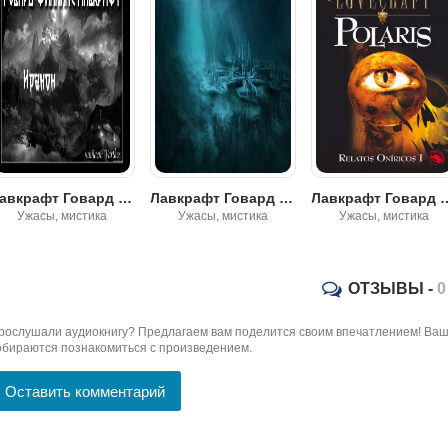
Лавкрафт Говард - Иранон
Лавкрафт Говард - Полярис
Лавкрафт Говар
Ужасы, мистика
Ужасы, мистика
Ужасы, мистика
ОТЗЫВЫ -
0
рослушали аудиокнигу? Предлагаем вам поделится своим впечатлением! Ваш 
обираются познакомиться с произведением.
Оставить комментарий