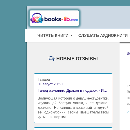
ЧИТАТЬ КНИГИ
СЛУШАТЬ АУДИОКНИГИ
B
НОВЫЕ ОТЗЫВЫ
Тамара
01 август 20:50
l
Танец желаний. Дракон в подарок - Ирина Алексеева
В
п
Волнующая история о девушке-студентке,
изучающей боевую магию, и ее декане-
в
драконе. Но слишком красивый и крутой
ее однокурсник своим вмешательством
чуть не испортил