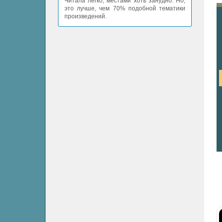
Читала легко, местами хоть занудно. Но,
это лучше, чем 70% подобной тематики
произведений.