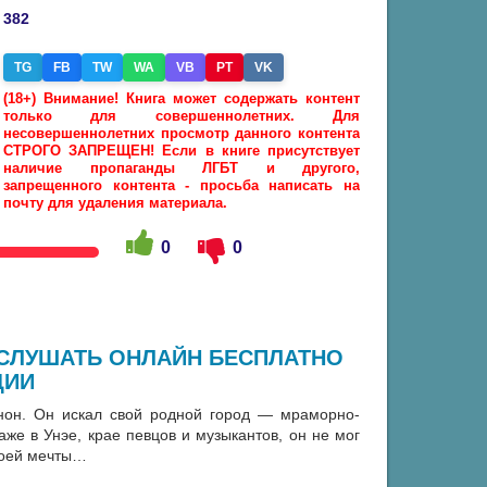
382
TG
FB
TW
WA
VB
PT
VK
(18+) Внимание! Книга может содержать контент
только для совершеннолетних. Для
несовершеннолетних просмотр данного контента
СТРОГО ЗАПРЕЩЕН! Если в книге присутствует
наличие пропаганды ЛГБТ и другого,
запрещенного контента - просьба написать на
почту для удаления материала.
0
0
 СЛУШАТЬ ОНЛАЙН БЕСПЛАТНО
ЦИИ
он. Он искал свой родной город — мраморно-
же в Унэе, крае певцов и музыкантов, он не мог
воей мечты…