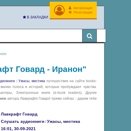
Авторизация
Регистрация
В ЗАКЛАДКИ
анон
афт Говард - Иранон"
диокниги
/
Ужасы, мистика
путешествие на сайте books-
 магию голоса и историй, которые пробуждают чувства.
теры, Электронные книги (e-book readers), Другие
анон
автора
Лавкрафт Говард
прямо сейчас - дарим тебе
Лавкрафт Говард
Слушать аудиокниги
Ужасы, мистика
/
16:01, 30-09-2021