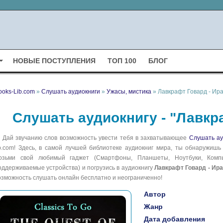
НОВЫЕ ПОСТУПЛЕНИЯ
ТОП 100
БЛОГ
ooks-Lib.com
»
Слушать аудиокниги
»
Ужасы, мистика
» Лавкрафт Говард - Ир
Слушать аудиокнигу - "Лавкр
Дай звучанию слов возможность увести тебя в захватывающее
Слушать ау
ib.com! Здесь, в самой лучшей библиотеке аудиокниг мира, ты обнаружишь
озьми свой любимый гаджет (Смартфоны, Планшеты, Ноутбуки, Компью
оддерживаемые устройства) и погрузись в аудиокнигу
Лавкрафт Говард - Ир
озможность слушать онлайн бесплатно и неограниченно!
Автор
Жанр
Дата добавления