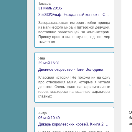
Тамара
31 июль 20:35
2:5030/Эльф. Нежданный коннект - Станислав Миков
Завораживающая история любви принца
из магического мира и питерской девушки,
постоянно работающей за компьютером.
Принцу просто стало скучно, ведь его мир
тысячу лет
Яна
29 май 16:31
Двойное отцовство - Таня Володина
Классная история! Не похожа ни на одну
про отношения МЖМ, которые я читала
до этого. Очень приятные харизматичные
герои, мастерски написанные характеры
главных
О
Аида
б
06 май 10:49
о
Дикарь королевских кровей. Книга 2. Леди-фаворитка - Анна Сергеевна Гаврилова