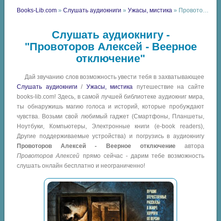
Books-Lib.com
»
Слушать аудиокниги
»
Ужасы, мистика
» Провоторов Алексей - Веерное отключение
Слушать аудиокнигу -
"Провоторов Алексей - Веерное
отключение"
Дай звучанию слов возможность увести тебя в захватывающее
Слушать аудиокниги
/
Ужасы, мистика
путешествие на сайте
books-lib.com! Здесь, в самой лучшей библиотеке аудиокниг мира,
ты обнаружишь магию голоса и историй, которые пробуждают
чувства. Возьми свой любимый гаджет (Смартфоны, Планшеты,
Ноутбуки, Компьютеры, Электронные книги (e-book readers),
Другие поддерживаемые устройства) и погрузись в аудиокнигу
Провоторов Алексей - Веерное отключение
автора
Провоторов Алексей
прямо сейчас - дарим тебе возможность
слушать онлайн бесплатно и неограниченно!