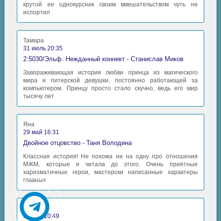
крутой ее однокурсник своим вмешательством чуть не
испортил
Тамара
31 июль 20:35
2:5030/Эльф. Нежданный коннект - Станислав Миков
Завораживающая история любви принца из магического
мира и питерской девушки, постоянно работающей за
компьютером. Принцу просто стало скучно, ведь его мир
тысячу лет
Яна
29 май 16:31
Двойное отцовство - Таня Володина
Классная история! Не похожа ни на одну про отношения
МЖМ, которые я читала до этого. Очень приятные
харизматичные герои, мастерски написанные характеры
главных
Аида
06 май 10:49