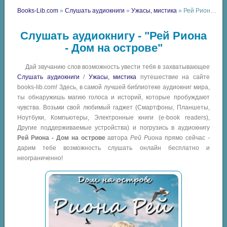
Books-Lib.com
»
Слушать аудиокниги
»
Ужасы, мистика
» Рей Риона - Дом на острове
Слушать аудиокнигу - "Рей Риона
- Дом на острове"
Дай звучанию слов возможность увести тебя в захватывающее
Слушать аудиокниги
/
Ужасы, мистика
путешествие на сайте
books-lib.com! Здесь, в самой лучшей библиотеке аудиокниг мира,
ты обнаружишь магию голоса и историй, которые пробуждают
чувства. Возьми свой любимый гаджет (Смартфоны, Планшеты,
Ноутбуки, Компьютеры, Электронные книги (e-book readers),
Другие поддерживаемые устройства) и погрузись в аудиокнигу
Рей Риона - Дом на острове
автора
Рей Риона
прямо сейчас -
дарим тебе возможность слушать онлайн бесплатно и
неограниченно!