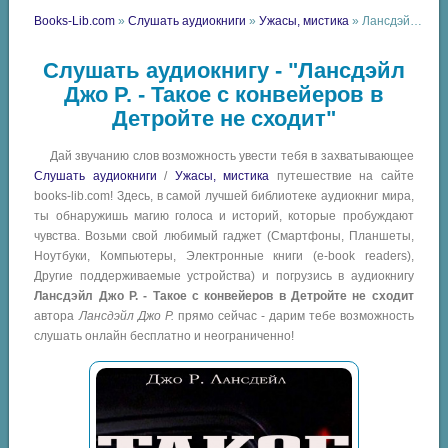
Books-Lib.com
»
Слушать аудиокниги
»
Ужасы, мистика
» Лансдэйл Джо Р. - Такое с конвейеров в Детройте не сходит
Слушать аудиокнигу - "Лансдэйл
Джо Р. - Такое с конвейеров в
Детройте не сходит"
Дай звучанию слов возможность увести тебя в захватывающее
Слушать аудиокниги
/
Ужасы, мистика
путешествие на сайте
books-lib.com! Здесь, в самой лучшей библиотеке аудиокниг мира,
ты обнаружишь магию голоса и историй, которые пробуждают
чувства. Возьми свой любимый гаджет (Смартфоны, Планшеты,
Ноутбуки, Компьютеры, Электронные книги (e-book readers),
Другие поддерживаемые устройства) и погрузись в аудиокнигу
Лансдэйл Джо Р. - Такое с конвейеров в Детройте не сходит
автора
Лансдэйл Джо Р.
прямо сейчас - дарим тебе возможность
слушать онлайн бесплатно и неограниченно!