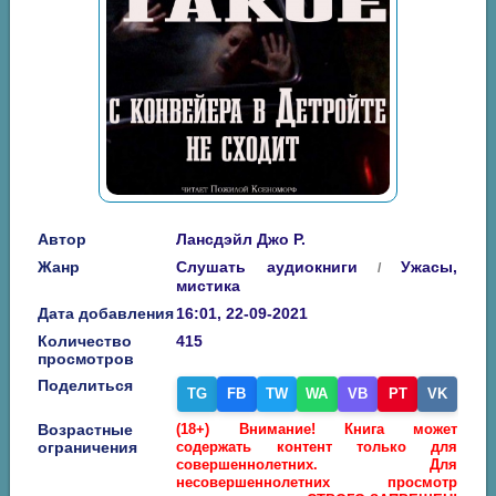
Автор
Лансдэйл Джо Р.
Жанр
Слушать аудиокниги
Ужасы,
/
мистика
Дата добавления
16:01, 22-09-2021
Количество
415
просмотров
Поделиться
TG
FB
TW
WA
VB
PT
VK
Возрастные
(18+) Внимание! Книга может
ограничения
содержать контент только для
совершеннолетних. Для
несовершеннолетних просмотр