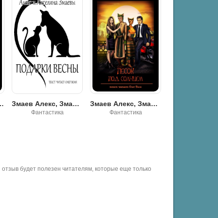
ираль: Иные миры
Змаев Алекс, Змаева Ангелина - Подарки весны
Змаев Алекс, Змаева Ангелина - Песок под солнцем
Фантастика
Фантастика
Фэнтези
отзыв будет полезен читателям, которые еще только