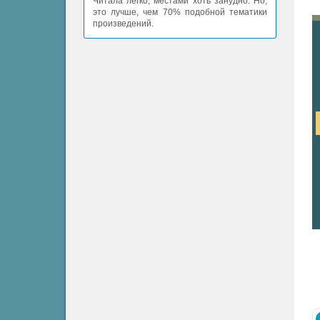
Читала легко, местами хоть занудно. Но,
это лучше, чем 70% подобной тематики
произведений.