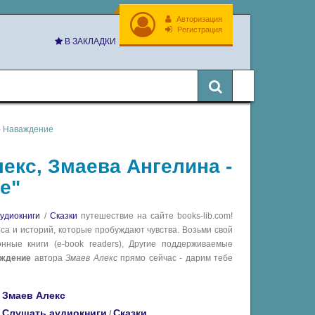
Авторизация
Регистрация
В ЗАКЛАДКИ
 - Наваждение
екс, Змаева Ангелина -
е"
удиокниги
/
Сказки
путешествие на сайте books-lib.com!
са и историй, которые пробуждают чувства. Возьми свой
ные книги (e-book readers), Другие поддерживаемые
аждение
автора
Змаев Алекс
прямо сейчас - дарим тебе
Змаев Алекс
Слушать аудиокниги
Сказки
/