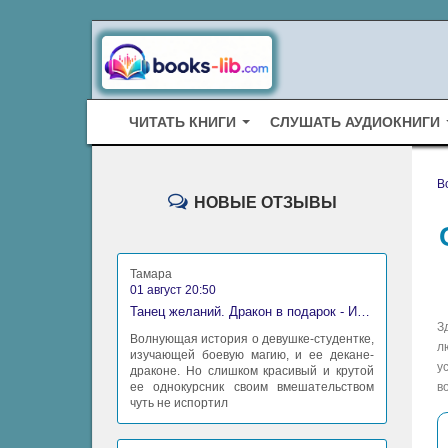
ЧИТАТЬ КНИГИ
СЛУШАТЬ АУДИОКНИГИ
B
НОВЫЕ ОТЗЫВЫ
Тамара
01 август 20:50
Танец желаний. Дракон в подарок - Ирина Алексеева
З
Волнующая история о девушке-студентке,
л
изучающей боевую магию, и ее декане-
у
драконе. Но слишком красивый и крутой
ее однокурсник своим вмешательством
в
чуть не испортил