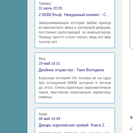
Тамара
31 июль 20:35
2:5030/Эльф. Нежданный коннект - Станислав Миков
Завораживающая история любви принца
из магического мира и питерской девушки,
постоянно работающей за компьютером.
Принцу просто стало скучно, ведь его мир
тысячу лет
Яна
29 май 16:31
Двойное отцовство - Таня Володина
Классная история! Не похожа ни на одну
про отношения МЖМ, которые я читала
до этого. Очень приятные харизматичные
герои, мастерски написанные характеры
главных
Аида
Ф
06 май 10:49
Дикарь королевских кровей. Книга 2. Леди-фаворитка - Анна Сергеевна Гаврилова
«