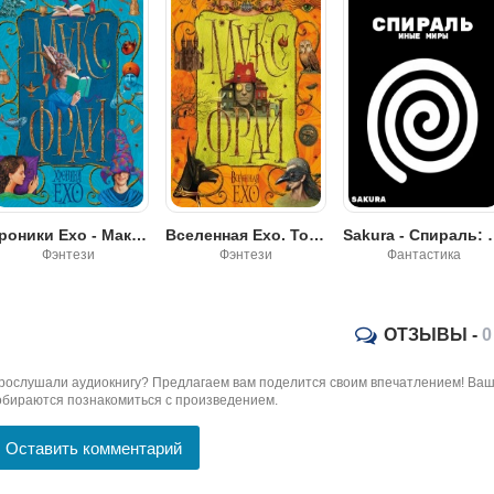
Хроники Ехо - Макс Фрай
Вселенная Ехо. Том 2 - Макс Фрай
Sakura - Сп
Фэнтези
Фэнтези
Фантастика
ОТЗЫВЫ -
0
рослушали аудиокнигу? Предлагаем вам поделится своим впечатлением! Ваш 
обираются познакомиться с произведением.
Оставить комментарий