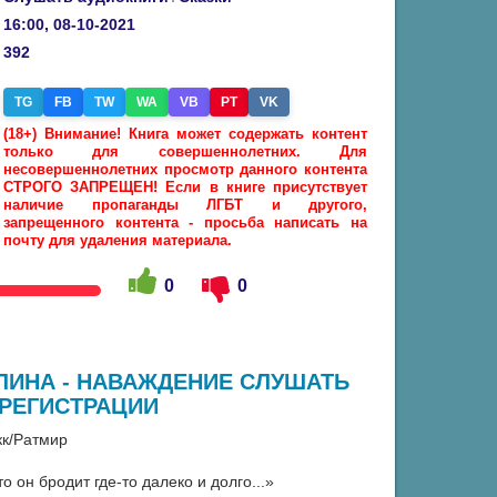
16:00, 08-10-2021
392
TG
FB
TW
WA
VB
PT
VK
(18+) Внимание! Книга может содержать контент
только для совершеннолетних. Для
несовершеннолетних просмотр данного контента
СТРОГО ЗАПРЕЩЕН! Если в книге присутствует
наличие пропаганды ЛГБТ и другого,
запрещенного контента - просьба написать на
почту для удаления материала.
0
0
ЛИНА - НАВАЖДЕНИЕ СЛУШАТЬ
 РЕГИСТРАЦИИ
кк/Ратмир
 он бродит где-то далеко и долго...»