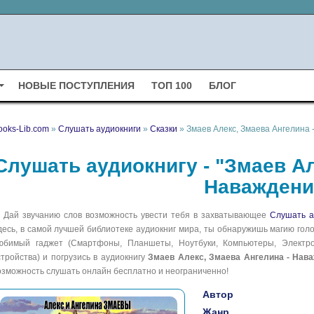
НОВЫЕ ПОСТУПЛЕНИЯ
ТОП 100
БЛОГ
ooks-Lib.com
»
Слушать аудиокниги
»
Сказки
» Змаев Алекс, Змаева Ангелина
Слушать аудиокнигу - "Змаев Ал
Наваждени
Дай звучанию слов возможность увести тебя в захватывающее
Слушать а
десь, в самой лучшей библиотеке аудиокниг мира, ты обнаружишь магию голо
юбимый гаджет (Смартфоны, Планшеты, Ноутбуки, Компьютеры, Электрон
стройства) и погрузись в аудиокнигу
Змаев Алекс, Змаева Ангелина - Нав
озможность слушать онлайн бесплатно и неограниченно!
Автор
Жанр