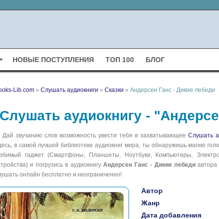
НОВЫЕ ПОСТУПЛЕНИЯ
ТОП 100
БЛОГ
ooks-Lib.com
»
Слушать аудиокниги
»
Сказки
» Андерсен Ганс - Дикие лебеди
Слушать аудиокнигу - "Андерсе
Дай звучанию слов возможность увести тебя в захватывающее
Слушать а
десь, в самой лучшей библиотеке аудиокниг мира, ты обнаружишь магию голо
юбимый гаджет (Смартфоны, Планшеты, Ноутбуки, Компьютеры, Электрон
стройства) и погрузись в аудиокнигу
Андерсен Ганс - Дикие лебеди
автор
лушать онлайн бесплатно и неограниченно!
Автор
Жанр
Дата добавления