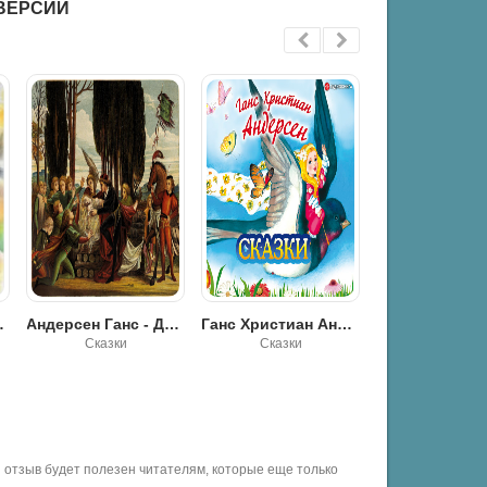
ВЕРСИИ
е лебеди
Андерсен Ганс - Дикие лебеди
Ганс Христиан Андерсен. Сказки
Алёнка
Сказки
Сказки
Для дете
отзыв будет полезен читателям, которые еще только