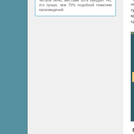
Читала легко, местами хоть занудно. Но,
ч
это лучше, чем 70% подобной тематики
т
произведений.
к
с