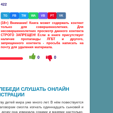
422
TG
FB
TW
WA
VB
PT
VK
(18+) Внимание! Книга может содержать контент
только для совершеннолетних. Для
несовершеннолетних просмотр данного контента
СТРОГО ЗАПРЕЩЕН! Если в книге присутствует
наличие пропаганды ЛГБТ и другого,
запрещенного контента - просьба написать на
почту для удаления материала.
0
0
 ЛЕБЕДИ СЛУШАТЬ ОНЛАЙН
ИСТРАЦИИ
ву детей мира уже много лет. В нём повествуется
наговорам смогла изгнать одиннадцать сыновей и
 дочку она измазала соками и мазями настолько,