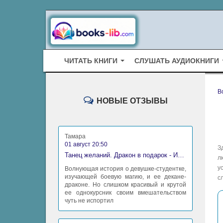
ЧИТАТЬ КНИГИ
СЛУШАТЬ АУДИОКНИГИ
B
НОВЫЕ ОТЗЫВЫ
Тамара
01 август 20:50
З
Танец желаний. Дракон в подарок - Ирина Алексеева
л
у
Волнующая история о девушке-студентке,
изучающей боевую магию, и ее декане-
с
драконе. Но слишком красивый и крутой
ее однокурсник своим вмешательством
чуть не испортил