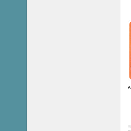
Андерсен Ганс - Дикие лебеди
Ганс Христиан Андерсен. Сказки
Алёнка
Сказки
Сказки
Для детей
П