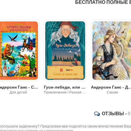
БЕСПЛАТНО ПОЛНЫЕ 
Андерсен Ганс - Сказки
Гуси-лебеди, или Как Баба Яга одну девочку проучила - Дарья Горина
Андерсен Ганс - Дики
Для детей
Приключение / Разная литература
Сказки
ОТЗЫВЫ -
0
рослушали аудиокнигу? Предлагаем вам поделится своим впечатлением! Ваш 