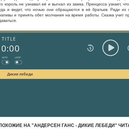
то король не узнавал её и выгнал из замка. Принцесса узнает, ч
уда и видит, что ночью они обращаются в её братьев. Ради их 
рапивы и принять обет молчания на время работы. Сказка учит пр
даваться.
TITLE
0:00
AUTO
LOOP
Дикие лебеди
ПОХОЖИЕ НА "АНДЕРСЕН ГАНС - ДИКИЕ ЛЕБЕДИ" ЧИ