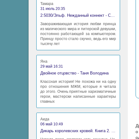
Тамара
31 июль 20:35
2:5030/Эльф. Нежданный коннект - Станислав Миков
Завораживающая история любви принца
из магического мира и питерской девушки,
постоянно работающей за компьютером.
Принцу просто стало скучно, ведь его мир
тысячу лет
Яна
29 май 16:31
Двойное отцовство - Таня Володина
Классная история! Не похожа ни на одну
про отношения МЖМ, которые я читала
до этого. Очень приятные харизматичные
герои, мастерски написанные характеры
главных
Аида
06 май 10:49
Д
Дикарь королевских кровей. Книга 2. Леди-фаворитка - Анна Сергеевна Гаврилова
о
о