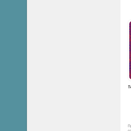
Ваши дети - не ваши дети - Павел Эрзяйкин
Низина - Джумпа Лахири
Тезка - Джумпа Лахири
Психология
Современная проза
Современная проза
П
с