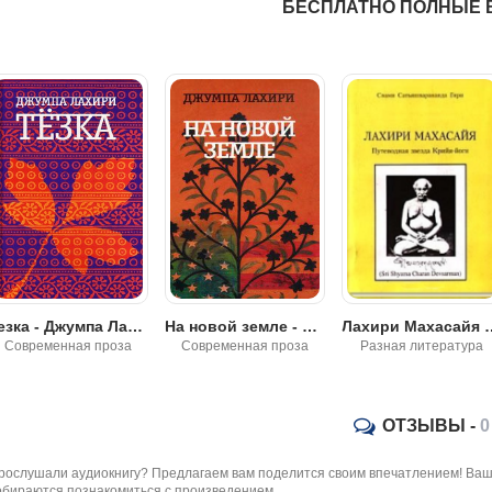
02_06
БЕСПЛАТНО ПОЛНЫЕ 
02_07
03_01
03_02
03_03
03_04
03_05
03_06
03_07
На новой земле - Джумпа Лахири
Лахири Махасайя – Путеводная Звезда Крийя‑Йоги - Свами Сатьяшварананда Гири
03_08
Современная проза
Разная литература
Приключение
03_09
03_10
ОТЗЫВЫ -
0
04_01
рослушали аудиокнигу? Предлагаем вам поделится своим впечатлением! Ваш 
04_02
обираются познакомиться с произведением.