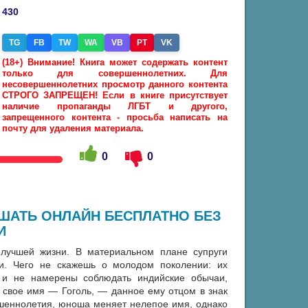
430
TG
FB
TW
WA
VB
PT
VK
(18+) Внимание! Книга может содержать контент
только для совершеннолетних. Для
несовершеннолетних просмотр данного контента
СТРОГО ЗАПРЕЩЕН! Если в книге присутствует
наличие пропаганды ЛГБТ и другого,
запрещенного контента - просьба написать на
почту для удаления материала.
0
0
УШАТЬ ОНЛАЙН БЕСПЛАТНО БЕЗ
И
лучшей жизни. В материальном плане супруги
и. Чего не скажешь о молодом поколении: их
 и не намерены соблюдать индийские обычаи,
 свое имя — Гоголь, — данное ему отцом в знак
ершеннолетия, юноша меняет нелепое имя, однако