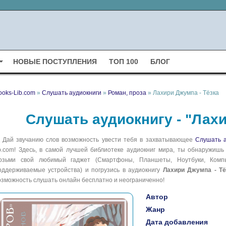
НОВЫЕ ПОСТУПЛЕНИЯ
ТОП 100
БЛОГ
ooks-Lib.com
»
Слушать аудиокниги
»
Роман, проза
» Лахири Джумпа - Тёзка
Слушать аудиокнигу - "Лахи
Дай звучанию слов возможность увести тебя в захватывающее
Слушать а
ib.com! Здесь, в самой лучшей библиотеке аудиокниг мира, ты обнаружишь
озьми свой любимый гаджет (Смартфоны, Планшеты, Ноутбуки, Компью
оддерживаемые устройства) и погрузись в аудиокнигу
Лахири Джумпа - Тё
озможность слушать онлайн бесплатно и неограниченно!
Автор
Жанр
Дата добавления