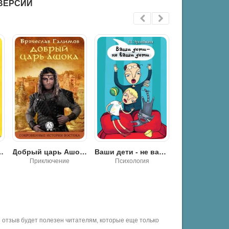
ВЕРСИИ
Добрый царь Ашока - Галимов Брячеслав
Ваши дети - не ваши дети - Павел Эрзяйкин
Низина - Джумпа Лахири
Психология
Современная проза
Современна
отзыв будет полезен читателям, которые еще только