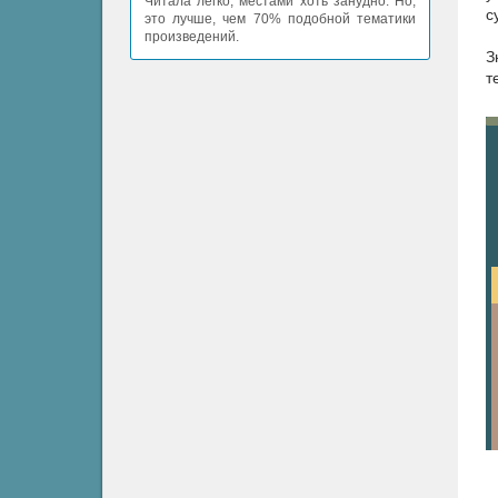
Читала легко, местами хоть занудно. Но,
с
это лучше, чем 70% подобной тематики
произведений.
З
т