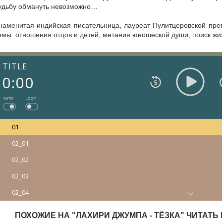
удьбу обмануть невозможно…
наменитая индийская писательница, лауреат Пулитцеровской пр
емы: отношения отцов и детей, метания юношеской души, поиск жиз
TITLE
0:00
AUTO
LOOP
01
02_01
02_02
02_03
02_04
02_05
ПОХОЖИЕ НА "ЛАХИРИ ДЖУМПА - ТЁЗКА" ЧИТАТЬ