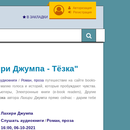
Авторизация
Регистрация
В ЗАКЛАДКИ
ри Джумпа - Тёзка"
удиокниги
/
Роман, проза
путешествие на сайте books-
 магию голоса и историй, которые пробуждают чувства.
теры, Электронные книги (e-book readers), Другие
зка
автора
Лахири Джумпа
прямо сейчас - дарим тебе
Лахири Джумпа
Слушать аудиокниги
Роман, проза
/
16:00, 06-10-2021