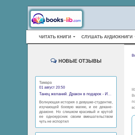
ЧИТАТЬ КНИГИ
СЛУШАТЬ АУДИОКНИГИ
B
НОВЫЕ ОТЗЫВЫ
Тамара
01 август 20:50
l
Танец желаний. Дракон в подарок - Ирина Алексеева
В
п
Волнующая история о девушке-студентке,
изучающей боевую магию, и ее декане-
в
драконе. Но слишком красивый и крутой
ее однокурсник своим вмешательством
чуть не испортил