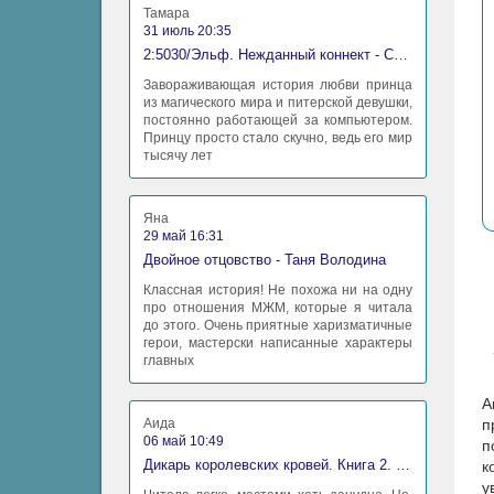
Тамара
31 июль 20:35
2:5030/Эльф. Нежданный коннект - Станислав Миков
Завораживающая история любви принца
из магического мира и питерской девушки,
постоянно работающей за компьютером.
Принцу просто стало скучно, ведь его мир
тысячу лет
Яна
29 май 16:31
Двойное отцовство - Таня Володина
Классная история! Не похожа ни на одну
про отношения МЖМ, которые я читала
до этого. Очень приятные харизматичные
герои, мастерски написанные характеры
главных
А
Аида
п
06 май 10:49
п
Дикарь королевских кровей. Книга 2. Леди-фаворитка - Анна Сергеевна Гаврилова
к
у