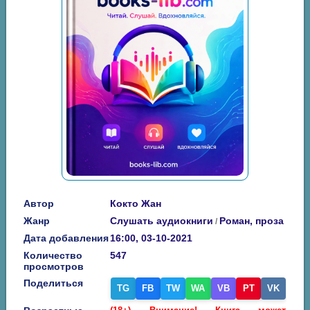
Автор
Кокто Жан
Жанр
Слушать аудиокниги
Роман, проза
/
Дата добавления
16:00, 03-10-2021
Количество
547
просмотров
Поделиться
TG
FB
TW
WA
VB
PT
VK