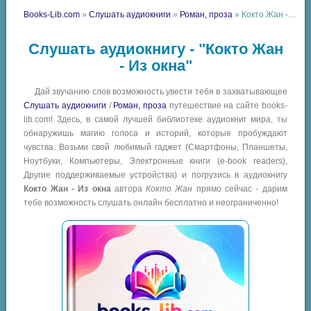
Books-Lib.com
»
Слушать аудиокниги
»
Роман, проза
» Кокто Жан - Из окна
Слушать аудиокнигу - "Кокто Жан
- Из окна"
Дай звучанию слов возможность увести тебя в захватывающее
Слушать аудиокниги
/
Роман, проза
путешествие на сайте books-
lib.com! Здесь, в самой лучшей библиотеке аудиокниг мира, ты
обнаружишь магию голоса и историй, которые пробуждают
чувства. Возьми свой любимый гаджет (Смартфоны, Планшеты,
Ноутбуки, Компьютеры, Электронные книги (e-book readers),
Другие поддерживаемые устройства) и погрузись в аудиокнигу
Кокто Жан - Из окна
автора
Кокто Жан
прямо сейчас - дарим
тебе возможность слушать онлайн бесплатно и неограниченно!