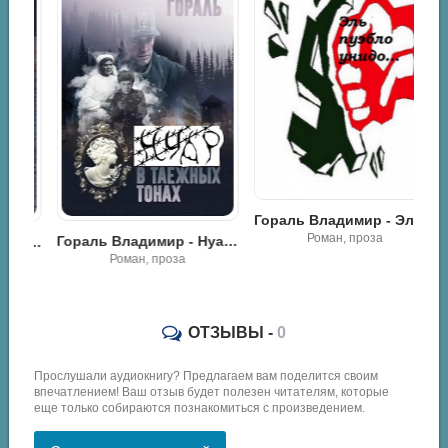
Гораль Владимир - Эль пуэбло унидо
Роман, проза
Гораль Владимир - Нуар в таёжных тонах
Гораль Владимир - Звонкие каблучки
Роман, проза
ОТЗЫВЫ -
0
Прослушали аудиокнигу? Предлагаем вам поделится своим
впечатлением! Ваш отзыв будет полезен читателям, которые
еще только собираются познакомиться с произведением.