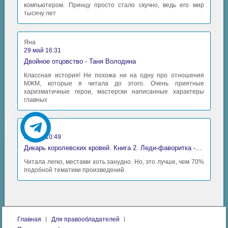
компьютером. Принцу просто стало скучно, ведь его мир
тысячу лет
Яна
29 май 16:31
Двойное отцовство - Таня Володина
Классная история! Не похожа ни на одну про отношения
МЖМ, которые я читала до этого. Очень приятные
харизматичные герои, мастерски написанные характеры
главных
Аида
06 май 10:49
Дикарь королевских кровей. Книга 2. Леди-фаворитка - Анна Сергеевна Гаврилова
Читала легко, местами хоть занудно. Но, это лучше, чем 70%
подобной тематики произведений.
Главная
Для правообладателей