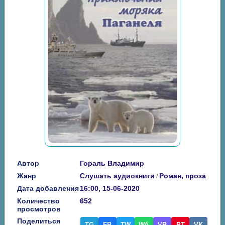
Автор
Гораль Владимир
Жанр
Слушать аудиокниги
Роман, проза
/
Дата добавления
16:00, 15-06-2020
Количество
652
просмотров
Поделиться
TG
FB
TW
WA
VB
PT
VK