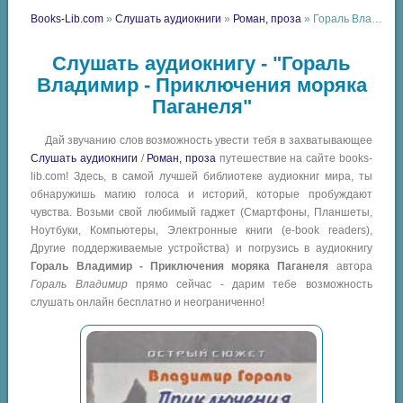
Books-Lib.com
»
Слушать аудиокниги
»
Роман, проза
» Гораль Владимир - Приключения моряка Паганеля
Слушать аудиокнигу - "Гораль
Владимир - Приключения моряка
Паганеля"
Дай звучанию слов возможность увести тебя в захватывающее
Слушать аудиокниги
/
Роман, проза
путешествие на сайте books-
lib.com! Здесь, в самой лучшей библиотеке аудиокниг мира, ты
обнаружишь магию голоса и историй, которые пробуждают
чувства. Возьми свой любимый гаджет (Смартфоны, Планшеты,
Ноутбуки, Компьютеры, Электронные книги (e-book readers),
Другие поддерживаемые устройства) и погрузись в аудиокнигу
Гораль Владимир - Приключения моряка Паганеля
автора
Гораль Владимир
прямо сейчас - дарим тебе возможность
слушать онлайн бесплатно и неограниченно!