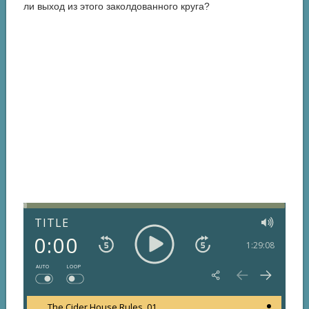
ли выход из этого заколдованного круга?
TITLE
0:00
1:29:08
AUTO
LOOP
The Cider House Rules_01