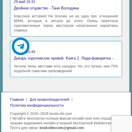
29 май 16:31
Двойное отцовство - Таня Володина
Классная история! Не похожа ни на одну про отношения
МЖМ, которые я читала до этого. Очень приятные
харизматичные герои, мастерски написанные характеры
главных
Аида
06 май 10:49
Дикарь королевских кровей. Книга 2. Леди-фаворитка - Анна Сергеевна Гаврилова
Читала легко, местами хоть занудно. Но, это лучше, чем 70%
подобной тематики произведений.
Главная
Для правообладателей
Политика конфиденциальности
Copyright © 2020–2026 books-lib.com
| Читайте бесплатно полные версии онлайн книг или слушайте
лучшие аудиокниги онлайн в лучшей бесплатной библиотеке.
Почта для связи:
bookslibscom@gmail.com