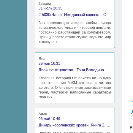
Тамара
31 июль 20:35
2:5030/Эльф. Нежданный коннект - Станислав Миков
Завораживающая история любви принца
из магического мира и питерской девушки,
постоянно работающей за компьютером.
Принцу просто стало скучно, ведь его мир
тысячу лет
Яна
29 май 16:31
Двойное отцовство - Таня Володина
Классная история! Не похожа ни на одну
про отношения МЖМ, которые я читала
до этого. Очень приятные харизматичные
герои, мастерски написанные характеры
главных
Аида
06 май 10:49
Дикарь королевских кровей. Книга 2. Леди-фаворитка - Анна Сергеевна Гаврилова
В