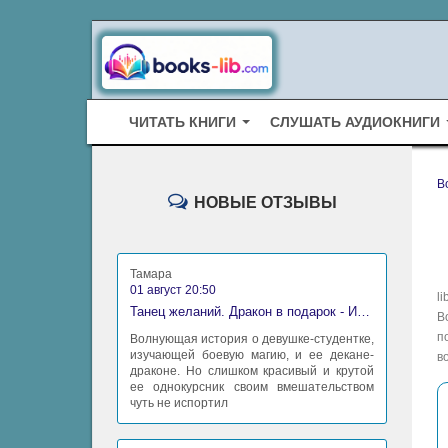
ЧИТАТЬ КНИГИ
СЛУШАТЬ АУДИОКНИГИ
B
НОВЫЕ ОТЗЫВЫ
Тамара
01 август 20:50
l
Танец желаний. Дракон в подарок - Ирина Алексеева
В
п
Волнующая история о девушке-студентке,
изучающей боевую магию, и ее декане-
в
драконе. Но слишком красивый и крутой
ее однокурсник своим вмешательством
чуть не испортил