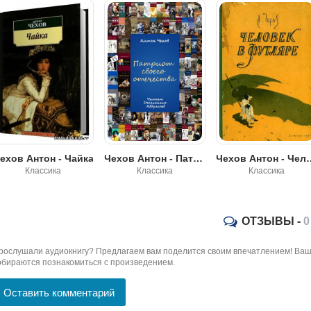
ехов Антон - Чайка
Чехов Антон - Патриот своего отечества
Чехов Антон - Ч
Классика
Классика
Классика
ОТЗЫВЫ -
0
рослушали аудиокнигу? Предлагаем вам поделится своим впечатлением! Ваш 
обираются познакомиться с произведением.
Оставить комментарий