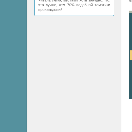
м
Читала легко, местами хоть занудно. Но,
это лучше, чем 70% подобной тематики
произведений.