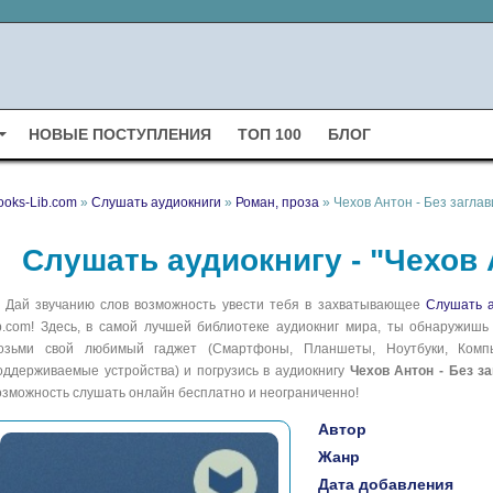
НОВЫЕ ПОСТУПЛЕНИЯ
ТОП 100
БЛОГ
ooks-Lib.com
»
Слушать аудиокниги
»
Роман, проза
» Чехов Антон - Без заглав
Слушать аудиокнигу - "Чехов 
Дай звучанию слов возможность увести тебя в захватывающее
Слушать а
ib.com! Здесь, в самой лучшей библиотеке аудиокниг мира, ты обнаружишь
озьми свой любимый гаджет (Смартфоны, Планшеты, Ноутбуки, Компью
оддерживаемые устройства) и погрузись в аудиокнигу
Чехов Антон - Без з
озможность слушать онлайн бесплатно и неограниченно!
Автор
Жанр
Дата добавления