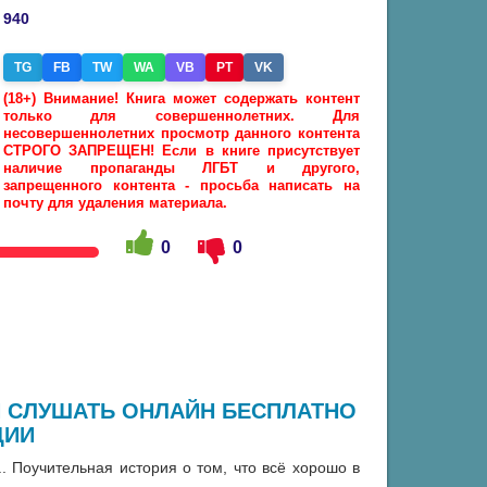
940
TG
FB
TW
WA
VB
PT
VK
(18+) Внимание! Книга может содержать контент
только для совершеннолетних. Для
несовершеннолетних просмотр данного контента
СТРОГО ЗАПРЕЩЕН! Если в книге присутствует
наличие пропаганды ЛГБТ и другого,
запрещенного контента - просьба написать на
почту для удаления материала.
0
0
Я СЛУШАТЬ ОНЛАЙН БЕСПЛАТНО
ЦИИ
. Поучительная история о том, что всё хорошо в