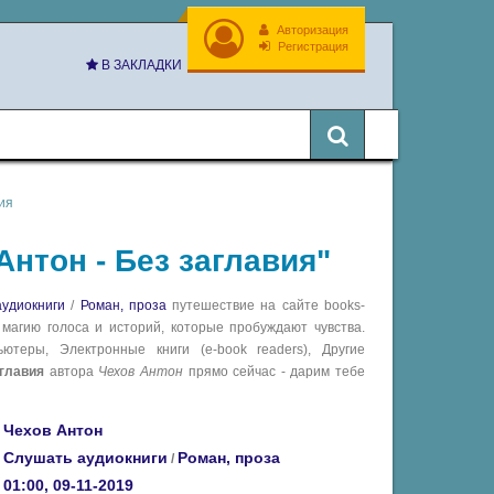
Авторизация
Регистрация
В ЗАКЛАДКИ
ия
Антон - Без заглавия"
удиокниги
/
Роман, проза
путешествие на сайте books-
 магию голоса и историй, которые пробуждают чувства.
теры, Электронные книги (e-book readers), Другие
аглавия
автора
Чехов Антон
прямо сейчас - дарим тебе
Чехов Антон
Слушать аудиокниги
Роман, проза
/
01:00, 09-11-2019