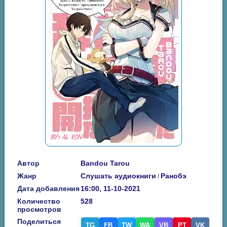
Автор
Bandou Tarou
Жанр
Слушать аудиокниги
Ранобэ
/
Дата добавления
16:00, 11-10-2021
Количество
528
просмотров
Поделиться
TG
FB
TW
WA
VB
PT
VK