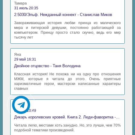
Тамара
31 июль 20:35
2:5030/Эльф. Нежданный коннект - Станислав Миков
Завораживающая история любви принца из магического
мира и питерской девушки, постоянно работающей за
компьютером. Принцу просто стало скучно, ведь его мир
тысячу лет
Яна
29 май 16:31
Двойное отцовство - Таня Володина
Классная история! Не похожа ни на одну про отношения
МЖМ, которые я читала до этого. Очень приятные
харизматичные герои, мастерски написанные характеры
главных
Аида
06 май 10:49
Дикарь королевских кровей. Книга 2. Леди-фаворитка - Анна Сергеевна Гаврилова
Читала легко, местами хоть занудно. Но, это лучше, чем 70%
подобной тематики произведений.