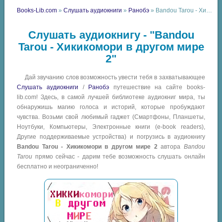
Books-Lib.com
»
Слушать аудиокниги
»
Ранобэ
» Bandou Tarou - Хикикомори в другом мире 2
Слушать аудиокнигу - "Bandou
Tarou - Хикикомори в другом мире
2"
Дай звучанию слов возможность увести тебя в захватывающее
Слушать аудиокниги
/
Ранобэ
путешествие на сайте books-
lib.com! Здесь, в самой лучшей библиотеке аудиокниг мира, ты
обнаружишь магию голоса и историй, которые пробуждают
чувства. Возьми свой любимый гаджет (Смартфоны, Планшеты,
Ноутбуки, Компьютеры, Электронные книги (e-book readers),
Другие поддерживаемые устройства) и погрузись в аудиокнигу
Bandou Tarou - Хикикомори в другом мире 2
автора
Bandou
Tarou
прямо сейчас - дарим тебе возможность слушать онлайн
бесплатно и неограниченно!