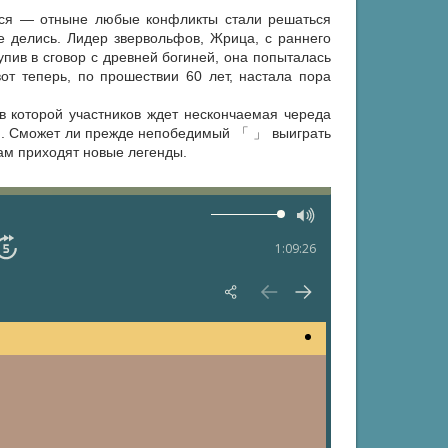
лся — отныне любые конфликты стали решаться
е делись. Лидер звервольфов, Жрица, с раннего
упив в сговор с древней богиней, она попыталась
от теперь, по прошествии 60 лет, настала пора
 в которой участников ждет нескончаемая череда
ни. Сможет ли прежде непобедимый 「 」 выиграть
фам приходят новые легенды.
1:09:26