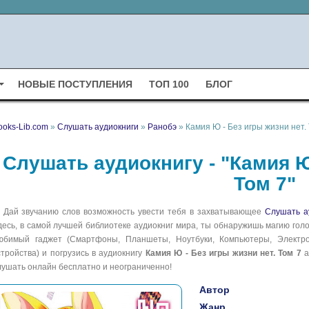
НОВЫЕ ПОСТУПЛЕНИЯ
ТОП 100
БЛОГ
ooks-Lib.com
»
Слушать аудиокниги
»
Ранобэ
» Камия Ю - Без игры жизни нет. 
Слушать аудиокнигу - "Камия Ю
Том 7"
Дай звучанию слов возможность увести тебя в захватывающее
Слушать а
десь, в самой лучшей библиотеке аудиокниг мира, ты обнаружишь магию голо
юбимый гаджет (Смартфоны, Планшеты, Ноутбуки, Компьютеры, Электрон
стройства) и погрузись в аудиокнигу
Камия Ю - Без игры жизни нет. Том 7
а
лушать онлайн бесплатно и неограниченно!
Автор
Жанр