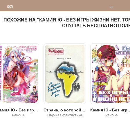
005
006
ПОХОЖИЕ НА "КАМИЯ Ю - БЕЗ ИГРЫ ЖИЗНИ НЕТ. ТО
007
СЛУШАТЬ БЕСПЛАТНО ПОЛ
Камия Ю - Без игры нет жизни
Страна, о которой знали все - Александр Александрович Бушков
Камия Ю - Без игры жиз
Ранобэ
Научная фантастика
Ранобэ