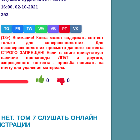
16:00, 02-10-2021
393
TG
FB
TW
WA
VB
PT
VK
(18+) Внимание! Книга может содержать контент
только для совершеннолетних. Для
несовершеннолетних просмотр данного контента
СТРОГО ЗАПРЕЩЕН! Если в книге присутствует
наличие пропаганды ЛГБТ и другого,
запрещенного контента - просьба написать на
почту для удаления материала.
0
0
 НЕТ. ТОМ 7 СЛУШАТЬ ОНЛАЙН
ИСТРАЦИИ