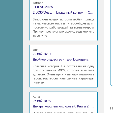
Тамара
31 июль 20:35
2:5030/Эльф. Нежданный коннект - Станислав Миков
Завораживающая история любви принца
из магического мира и питерской девушки,
постоянно работающей за компьютером.
Принцу просто стало скучно, ведь его мир
тысячу лет
Яна
29 май 16:31
Двойное отцовство - Таня Володина
Классная история! Не похожа ни на одну
про отношения МЖМ, которые я читала
до этого. Очень приятные харизматичные
герои, мастерски написанные характеры
главных
Аида
06 май 10:49
Дикарь королевских кровей. Книга 2. Леди-фаворитка - Анна Сергеевна Гаврилова
П