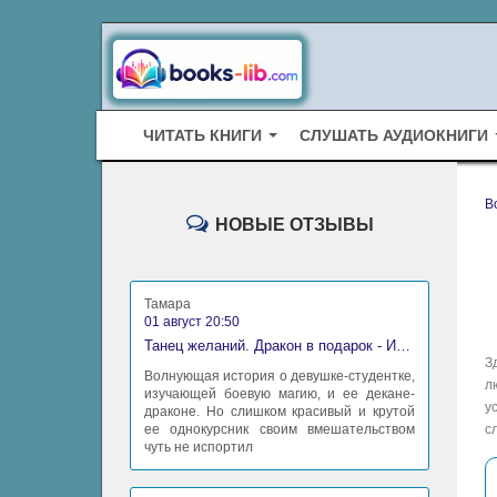
ЧИТАТЬ КНИГИ
СЛУШАТЬ АУДИОКНИГИ
B
НОВЫЕ ОТЗЫВЫ
Тамара
01 август 20:50
Танец желаний. Дракон в подарок - Ирина Алексеева
З
Волнующая история о девушке-студентке,
л
изучающей боевую магию, и ее декане-
у
драконе. Но слишком красивый и крутой
ее однокурсник своим вмешательством
с
чуть не испортил