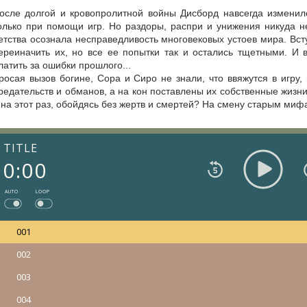
осле долгой и кровопролитной войны Дисборд навсегда измени
олько при помощи игр. Но раздоры, распри и унижения никуда н
етства осознала несправедливость многовековых устоев мира. Вст
ереиначить их, но все ее попытки так и остались тщетными. И в
латить за ошибки прошлого...
росая вызов богине, Сора и Сиро не знали, что ввяжутся в игру,
редательств и обманов, а на кон поставлены их собственные жиз
 на этот раз, обойдясь без жертв и смертей? На смену старым ми
TITLE
0:00
AUTO
LOOP
001
002
003
004