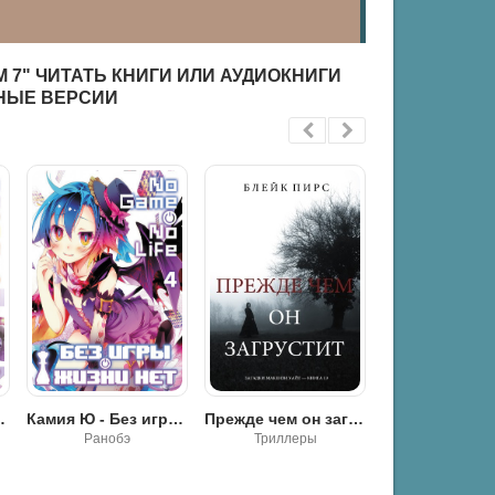
М 7" ЧИТАТЬ КНИГИ ИЛИ АУДИОКНИГИ
НЫЕ ВЕРСИИ
ни нет. Том 6
Камия Ю - Без игры жизни нет. Том 4
Прежде чем он загрустит - Блейк Пирс
Ранобэ
Триллеры
Ранобэ