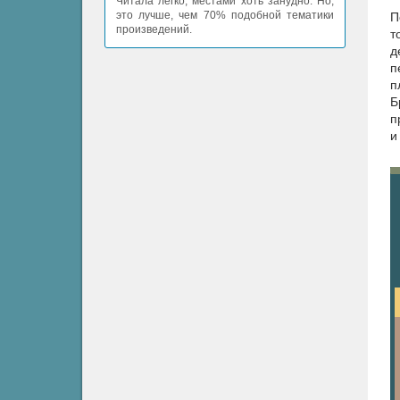
Читала легко, местами хоть занудно. Но,
это лучше, чем 70% подобной тематики
П
произведений.
т
д
п
п
Б
п
и