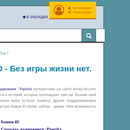
Авторизация
Регистрация
В ЗАКЛАДКИ
Том 7
 - Без игры жизни нет.
удиокниги
/
Ранобэ
путешествие на сайте books-lib.com!
са и историй, которые пробуждают чувства. Возьми свой
ные книги (e-book readers), Другие поддерживаемые
втора
Камия Ю
прямо сейчас - дарим тебе возможность
Камия Ю
Слушать аудиокниги
Ранобэ
/