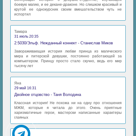
боевую магию, и ее декане-драконе. Но слишком красивый и
крутой ее однокурсник своим вмешательством чуть не
28 Охотник на вампиров Ди v13 - Часть 02 Глава 03 02
испортил
29 Охотник на вампиров Ди v13 - Часть 02 Глава 03 03
Тамара
30 Охотник на вампиров Ди v13 - Часть 02 Глава 04 01
31 июль 20:35
2:5030/Эльф. Нежданный коннект - Станислав Миков
31 Охотник на вампиров Ди v13 - Часть 02 Глава 04 02
Завораживающая история любви принца из магического
мира и питерской девушки, постоянно работающей за
32 Охотник на вампиров Ди v13 - Часть 02 Глава 04 03
компьютером. Принцу просто стало скучно, ведь его мир
тысячу лет
33 Охотник на вампиров Ди v13 - Часть 02 Глава 05 01
Яна
34 Охотник на вампиров Ди v13 - Часть 02 Глава 05 02
29 май 16:31
Двойное отцовство - Таня Володина
35 Охотник на вампиров Ди v13 - Часть 02 Глава 05 03
Классная история! Не похожа ни на одну про отношения
36 Охотник на вампиров Ди v13 - Часть 02 Глава 06 01
МЖМ, которые я читала до этого. Очень приятные
харизматичные герои, мастерски написанные характеры
главных
37 Охотник на вампиров Ди v13 - Часть 02 Глава 06 02
38 Охотник на вампиров Ди v13 - Часть 02 Глава 06 03
Аида