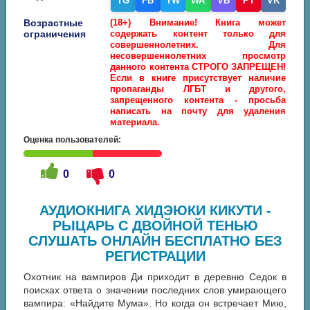
TG
FB
TW
WA
VB
PT
VK
Возрастные
(18+) Внимание! Книга может
ограничения
содержать контент только для
совершеннолетних. Для
несовершеннолетних просмотр
данного контента СТРОГО ЗАПРЕЩЕН!
Если в книге присутствует наличие
пропаганды ЛГБТ и другого,
запрещенного контента - просьба
написать на почту для удаления
материала.
Оценка пользователей:
0
0
АУДИОКНИГА ХИДЭЮКИ КИКУТИ -
РЫЦАРЬ С ДВОЙНОЙ ТЕНЬЮ
СЛУШАТЬ ОНЛАЙН БЕСПЛАТНО БЕЗ
РЕГИСТРАЦИИ
Охотник на вампиров Ди приходит в деревню Седок в
поисках ответа о значении последних слов умирающего
вампира: «Найдите Мума». Но когда он встречает Мию,