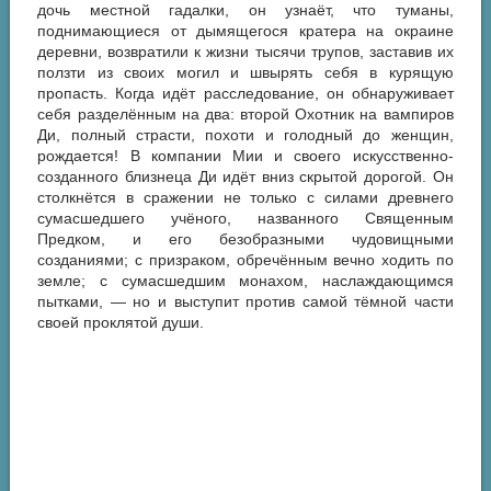
дочь местной гадалки, он узнаёт, что туманы,
поднимающиеся от дымящегося кратера на окраине
деревни, возвратили к жизни тысячи трупов, заставив их
ползти из своих могил и швырять себя в курящую
пропасть. Когда идёт расследование, он обнаруживает
себя разделённым на два: второй Охотник на вампиров
Ди, полный страсти, похоти и голодный до женщин,
рождается! В компании Мии и своего искусственно-
созданного близнеца Ди идёт вниз скрытой дорогой. Он
столкнётся в сражении не только с силами древнего
сумасшедшего учёного, названного Священным
Предком, и его безобразными чудовищными
созданиями; с призраком, обречённым вечно ходить по
земле; с сумасшедшим монахом, наслаждающимся
пытками, — но и выступит против самой тёмной части
своей проклятой души.