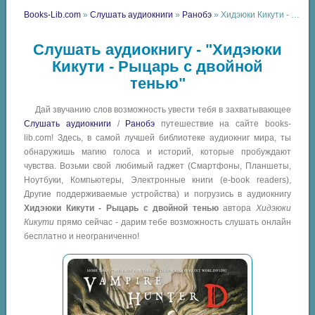
Books-Lib.com
»
Слушать аудиокниги
»
Ранобэ
» Хидэюки Кикути - Рыцарь с двойной тенью
Слушать аудиокнигу - "Хидэюки
Кикути - Рыцарь с двойной
тенью"
Дай звучанию слов возможность увести тебя в захватывающее
Слушать аудиокниги
/
Ранобэ
путешествие на сайте books-
lib.com! Здесь, в самой лучшей библиотеке аудиокниг мира, ты
обнаружишь магию голоса и историй, которые пробуждают
чувства. Возьми свой любимый гаджет (Смартфоны, Планшеты,
Ноутбуки, Компьютеры, Электронные книги (e-book readers),
Другие поддерживаемые устройства) и погрузись в аудиокнигу
Хидэюки Кикути - Рыцарь с двойной тенью
автора
Хидэюки
Кикути
прямо сейчас - дарим тебе возможность слушать онлайн
бесплатно и неограниченно!