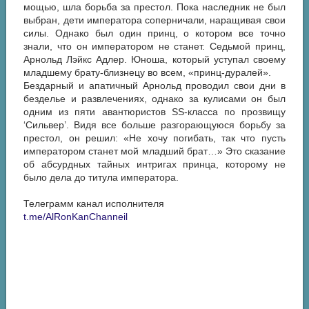
мощью, шла борьба за престол. Пока наследник не был
выбран, дети императора соперничали, наращивая свои
силы. Однако был один принц, о котором все точно
знали, что он императором не станет. Седьмой принц,
Арнольд Лэйкс Адлер. Юноша, который уступал своему
младшему брату-близнецу во всем, «принц-дуралей».
Бездарный и апатичный Арнольд проводил свои дни в
безделье и развлечениях, однако за кулисами он был
одним из пяти авантюристов SS-класса по прозвищу
‘Сильвер’. Видя все больше разгорающуюся борьбу за
престол, он решил: «Не хочу погибать, так что пусть
императором станет мой младший брат…» Это сказание
об абсурдных тайных интригах принца, которому не
было дела до титула императора.
Телеграмм канал исполнителя
t.me/AlRonKanChanneil