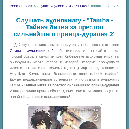
Books-Lib.com
»
Слушать аудиокниги
»
Ранобэ
» Tamba - Тайная битва за престол сильнейшего принца-дуралея 2
Слушать аудиокнигу - "Tamba -
Тайная битва за престол
сильнейшего принца-дуралея 2"
Дай звучанию слов возможность увести тебя в захватывающее
Слушать аудиокниги
/
Ранобэ
путешествие на сайте books-
lib.com! Здесь, в самой лучшей библиотеке аудиокниг мира, ты
обнаружишь магию голоса и историй, которые пробуждают
чувства. Возьми свой любимый гаджет (Смартфоны, Планшеты,
Ноутбуки, Компьютеры, Электронные книги (e-book readers),
Другие поддерживаемые устройства) и погрузись в аудиокнигу
Tamba - Тайная битва за престол сильнейшего принца-дуралея
2
автора
Tamba
прямо сейчас - дарим тебе возможность слушать
онлайн бесплатно и неограниченно!