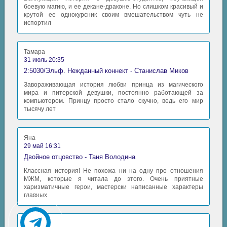
боевую магию, и ее декане-драконе. Но слишком красивый и
крутой ее однокурсник своим вмешательством чуть не
испортил
Тамара
31 июль 20:35
2:5030/Эльф. Нежданный коннект - Станислав Миков
Завораживающая история любви принца из магического
мира и питерской девушки, постоянно работающей за
компьютером. Принцу просто стало скучно, ведь его мир
тысячу лет
Яна
29 май 16:31
Двойное отцовство - Таня Володина
Классная история! Не похожа ни на одну про отношения
МЖМ, которые я читала до этого. Очень приятные
харизматичные герои, мастерски написанные характеры
главных
Аида